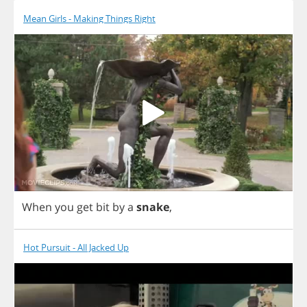
Mean Girls - Making Things Right
When
you
get
bit
by
a
snake
,
Hot Pursuit - All Jacked Up