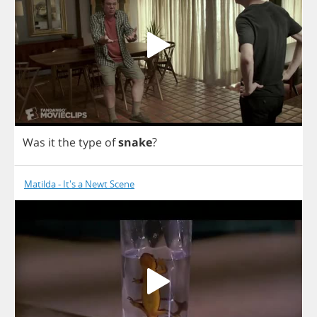
Was
it
the
type
of
snake
?
Matilda - It's a Newt Scene