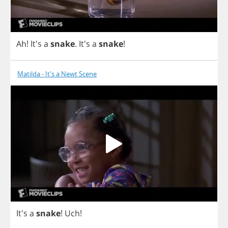
Ah
! It's
a
snake
. It's
a
snake
!
Matilda - It's a Newt Scene
It's
a
snake
!
Uch
!