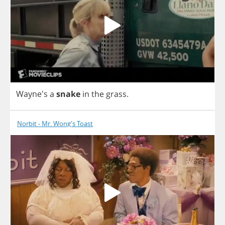
Wayne's
a
snake
in
the
grass
.
Norbit - Mr. Wong's Toast