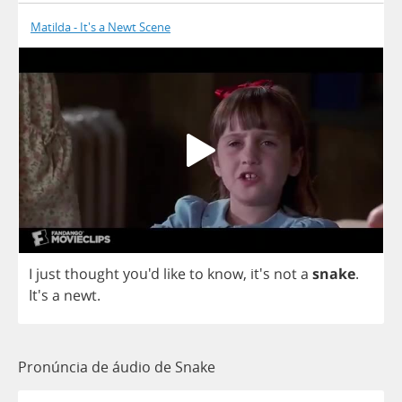
Matilda - It's a Newt Scene
I
just
thought
you'd
like
to
know
,
it's
not
a
snake
.
It's
a
newt
.
Pronúncia de áudio de Snake