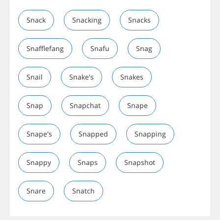
Snack
Snacking
Snacks
Snafflefang
Snafu
Snag
Snail
Snake's
Snakes
Snap
Snapchat
Snape
Snape's
Snapped
Snapping
Snappy
Snaps
Snapshot
Snare
Snatch