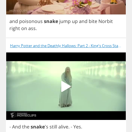
and
poisonous
snake
jump
up
and
bite
Norbit
right
on
ass
.
Harry Potter and the Deathly Hallows: Part 2 - King's Cross Station
-
And
the
snake
's
still
alive
.
-
Yes
.