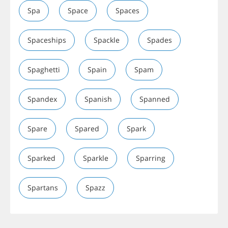
Spa
Space
Spaces
Spaceships
Spackle
Spades
Spaghetti
Spain
Spam
Spandex
Spanish
Spanned
Spare
Spared
Spark
Sparked
Sparkle
Sparring
Spartans
Spazz