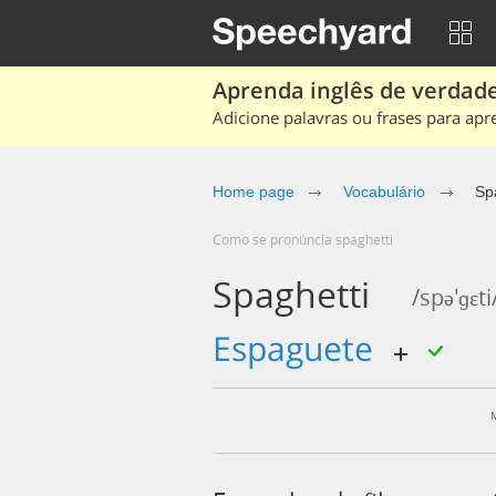
Aprenda inglês de verdade
Adicione palavras ou frases para apr
Home page
Vocabulário
Sp
Como se pronúncia spaghetti
Spaghetti
/spə'ɡɛti
espaguete