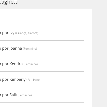
paghetti
 por Ivy
(criança, Garota)
o por Joanna
(feminino)
o por Kendra
(feminino)
o por Kimberly
(feminino)
 por Salli
(feminino)