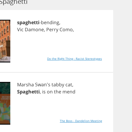
Spaghetti
spaghetti
-
bending
,
Vic
Damone
,
Perry
Como
,
Do the Right Thing - Racist Stereotypes
Marsha
Swan's
tabby
cat
,
Spaghetti
,
is
on
the
mend
The Boss - Dandelion Meeting