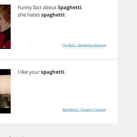
Funny
fact
about
Spaghetti
,
she
hates
spaghetti
.
The Boss - Dandelion Meeting
I
like
your
spaghetti
.
Bad Moms - Couple's Therapy