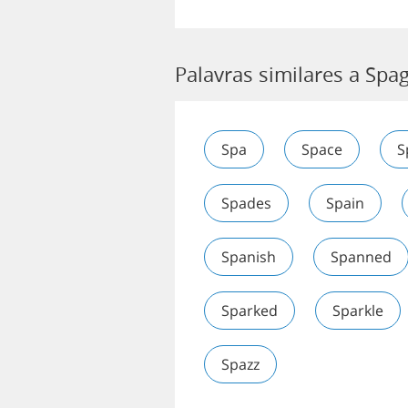
Palavras similares a Spag
Spa
Space
S
Spades
Spain
Spanish
Spanned
Sparked
Sparkle
Spazz