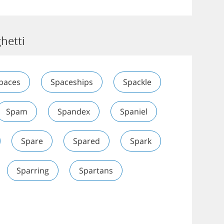
hetti
paces
Spaceships
Spackle
Spam
Spandex
Spaniel
Spare
Spared
Spark
Sparring
Spartans