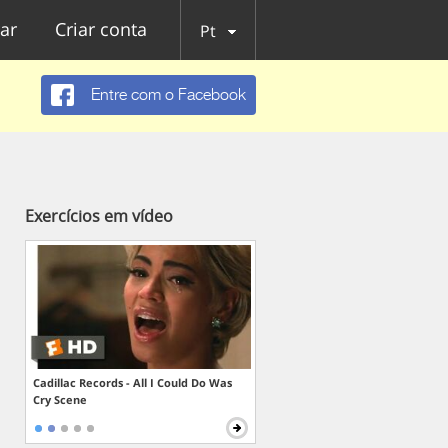
ar
Criar conta
Pt
Entre com o Facebook
Exercícios em vídeo
Cadillac Records - All I Could Do Was
Cry Scene