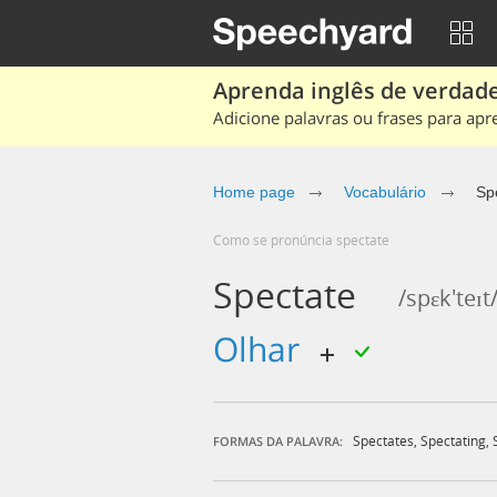
Aprenda inglês de verdade
Adicione palavras ou frases para apr
Home page
Vocabulário
Sp
Como se pronúncia spectate
Spectate
/spɛk'teɪt
olhar
Spectates
,
Spectating
,
FORMAS DA PALAVRA: