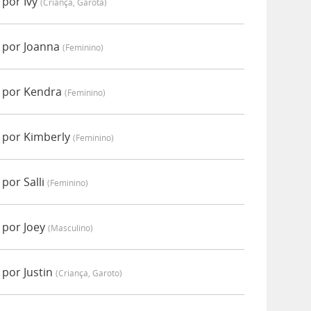
 por Ivy
(criança, Garota)
 por Joanna
(feminino)
o por Kendra
(feminino)
 por Kimberly
(feminino)
por Salli
(feminino)
 por Joey
(masculino)
por Justin
(criança, Garoto)