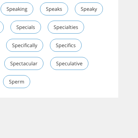
Speaking
Speaks
Speaky
Specials
Specialties
Specifically
Specifics
Spectacular
Speculative
Sperm