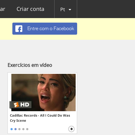
ar
Criar conta
Pt
Entre com o Facebook
Exercícios em vídeo
Cadillac Records - All I Could Do Was
Cry Scene