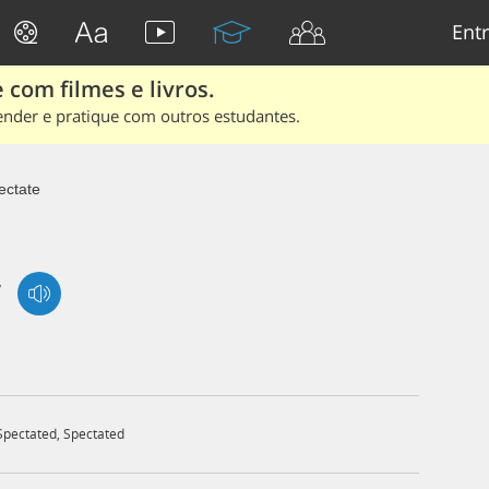
Entr
 com filmes e livros.
ender e pratique com outros estudantes.
ectate
/
Spectated
,
Spectated