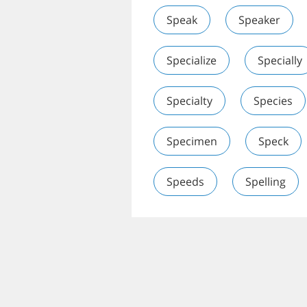
Speak
Speaker
Specialize
Specially
Specialty
Species
Specimen
Speck
Speeds
Spelling