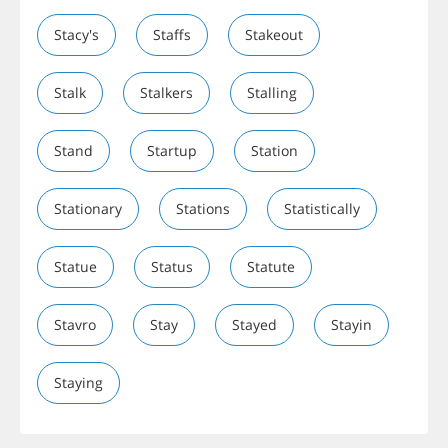
Stacy's
Staffs
Stakeout
Stalk
Stalkers
Stalling
Stand
Startup
Station
Stationary
Stations
Statistically
Statue
Status
Statute
Stavro
Stay
Stayed
Stayin
Staying