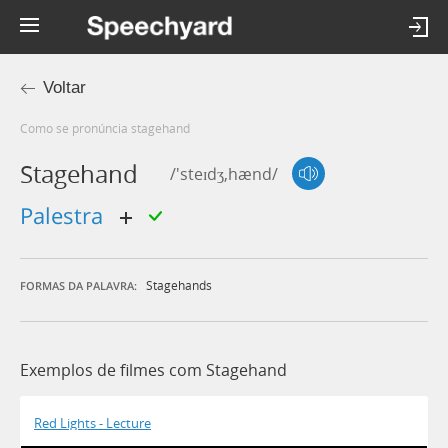
Voltar
Como se pronúncia stagehand
Stagehand
/'steɪdʒ,hænd/
palestra
Stagehands
FORMAS DA PALAVRA:
Exemplos de filmes com Stagehand
Red Lights - Lecture