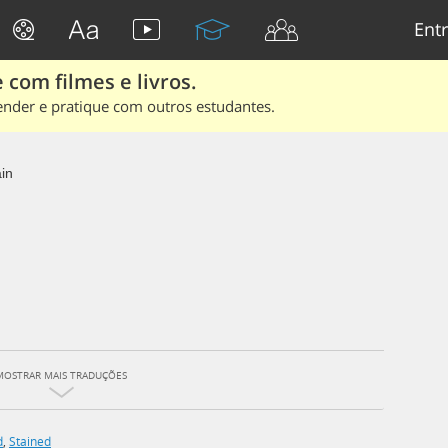
Entr
 com filmes e livros.
ender e pratique com outros estudantes.
in
MOSTRAR MAIS TRADUÇÕES
d
,
Stained