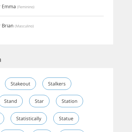
or Emma
(feminino)
r Brian
(masculino)
n
Stakeout
Stalkers
Stand
Star
Station
Statistically
Statue