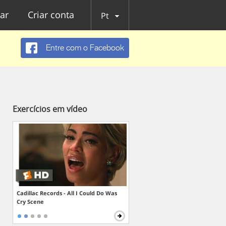
ar
Criar conta
Pt
Entre com o Facebook
Exercícios em vídeo
Cadillac Records - All I Could Do Was
Cry Scene