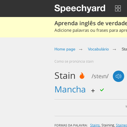
Aprenda inglês de verdade
Adicione palavras ou frases para apr
Home page
Vocabulário
Sta
Como se pronúncia stain
Stain
/steɪn/
mancha
Stains
,
Staining
,
Staine
FORMAS DA PALAVRA: