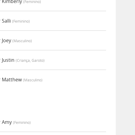
r Kimberly
(feminino)
 Salli
(feminino)
r Joey
(masculino)
 Justin
(criança, Garoto)
r Matthew
(masculino)
or Amy
(feminino)