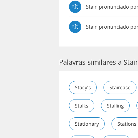
Stain pronunciado p
Stain pronunciado po
Palavras similares a Stai
Stacy's
Staircase
Stalks
Stalling
Stationary
Stations