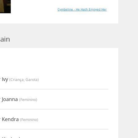
Cymbeline - He Hath Enjoyed Her
tain
 Ivy
(criança, Garota)
r Joanna
(feminino)
r Kendra
(feminino)