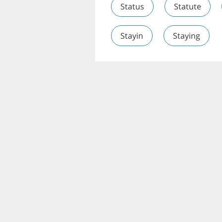
Status
Statute
Stayin
Staying