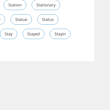
Station
Stationary
y
Statue
Status
Stay
Stayed
Stayin