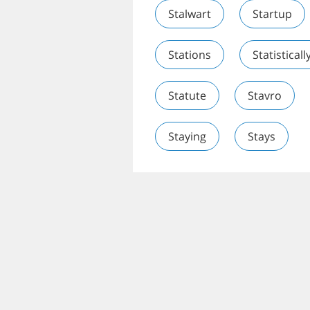
Stalwart
Startup
Stations
Statisticall
Statute
Stavro
Staying
Stays