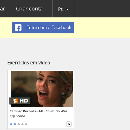
ar
Criar conta
Pt
Entre com o Facebook
Exercícios em vídeo
Cadillac Records - All I Could Do Was
Cry Scene