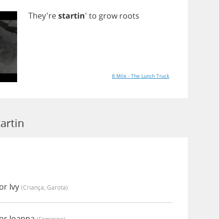
They're
startin
'
to
grow
roots
8 Mile - The Lunch Truck
artin
or Ivy
(criança, Garota)
por Joanna