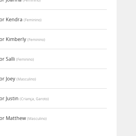
(feminino)
por Kendra
(feminino)
por Kimberly
(feminino)
r Salli
(feminino)
or Joey
(masculino)
or Justin
(criança, Garoto)
por Matthew
(masculino)