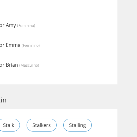
por Amy
(feminino)
 por Emma
(feminino)
or Brian
(masculino)
tin
Stalk
Stalkers
Stalling