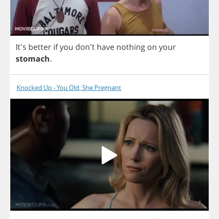
It's
better
if
you
don't
have
nothing
on
your
stomach
.
Knocked Up - You Old, She Pregnant