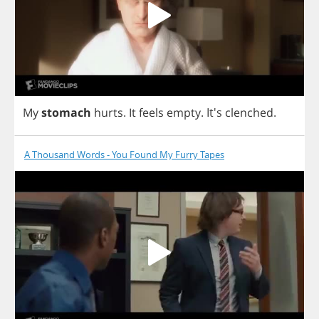
My
stomach
hurts
.
It
feels
empty
.
It's
clenched
.
A Thousand Words - You Found My Furry Tapes