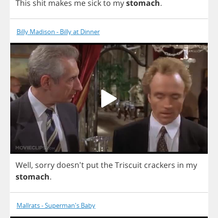
This
shit
makes
me
sick
to
my
stomach
.
Billy Madison - Billy at Dinner
Well
,
sorry
doesn't
put
the
Triscuit
crackers
in
my
stomach
.
Mallrats - Superman's Baby