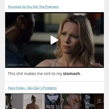
Knocked Up You Old, She Pregnant
This
shit
makes
me
sick
to
my
stomach
.
Next Friday - Day-Day's Problems