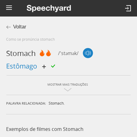
Voltar
Como se pronúncia stomach
Stomach
/'stəmək/
estômago
MOSTRAR MAIS TRADUÇÕES
Stomach.
PALAVRA RELACIONADA:
Exemplos de filmes com Stomach