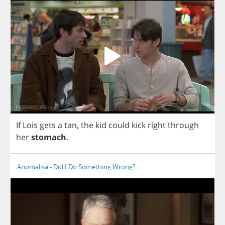
If
Lois
gets
a
tan
,
the
kid
could
kick
right
through
her
stomach
.
Anomalisa - Did I Do Something Wrong?