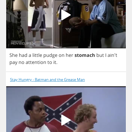
She
had
a
little
pudge
on
her
stomach
but
I
ain't
pay
no
attention
to
it
.
Stay Hungry - Batman and the Grease Man