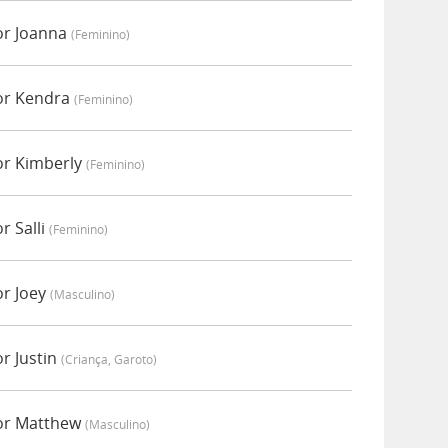
or Joanna
(feminino)
or Kendra
(feminino)
or Kimberly
(feminino)
r Salli
(feminino)
or Joey
(masculino)
r Justin
(criança, Garoto)
por Matthew
(masculino)