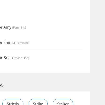
por Amy
(feminino)
por Emma
(feminino)
or Brian
(masculino)
ss
Strictly
Strike
Striker