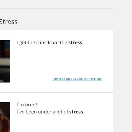
Stress
I
get
the
runs
from
the
stress
.
Knocked Up You Old, She Pregnant
I'm
tired
!
I've
been
under
a
lot
of
stress
.