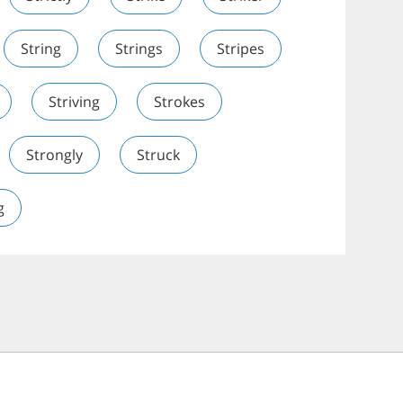
String
Strings
Stripes
Striving
Strokes
Strongly
Struck
g
Affiliate program
English blog
Po