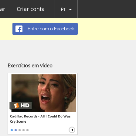
ar
Criar conta
Pt
Entre com o Facebook
Exercícios em vídeo
Cadillac Records - All I Could Do Was
Cry Scene