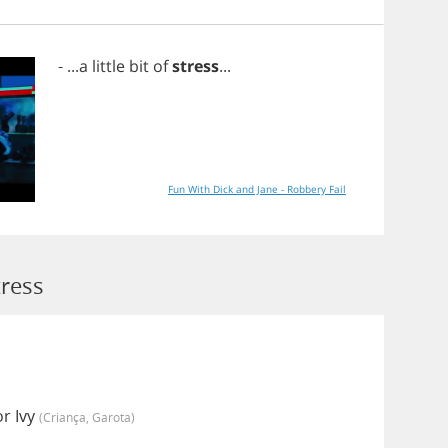
- ...
a
little
bit
of
stress
...
Fun With Dick and Jane - Robbery Fail
tress
r Ivy
(criança, Garota)