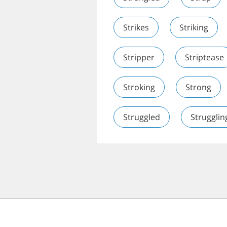
Strikes
Striking
Stripper
Striptease
Stroking
Strong
Struggled
Strugglin
© 2026 Speechyard