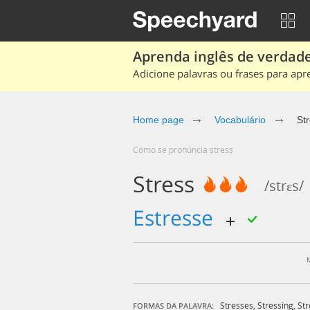
Aprenda inglês de verdade
Adicione palavras ou frases para apr
Home page
Vocabulário
St
Como se pronúncia stress
Stress
/strɛs/
estresse
Stresses
,
Stressing
,
St
FORMAS DA PALAVRA: