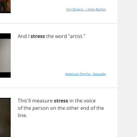
City Slickers - I Hate Bullies
And
I
stress
the
word
"
artist
."
American Psycho - Sussudio
This'll
measure
stress
in
the
voice
of
the
person
on
the
other
end
of
the
line
.