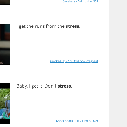
Sneakers - Call to the NSA
I
get
the
runs
from
the
stress
.
Knocked Up - You Old, She Pregnant
Baby
,
I
get
it
. Don't
stress
.
Knock Knock - Play Time's Over