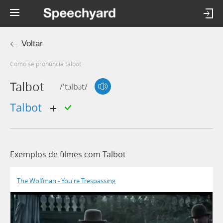
Voltar
Como se pronúncia talbot
Talbot
/'tɔlbət/
Talbot
Exemplos de filmes com Talbot
The Wolfman - You're Trespassing