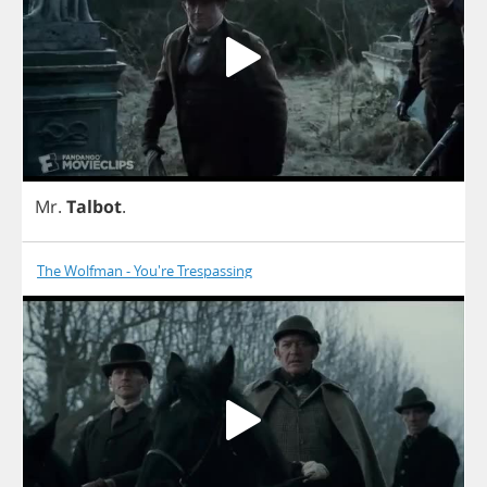
Mr
.
Talbot
.
The Wolfman - You're Trespassing