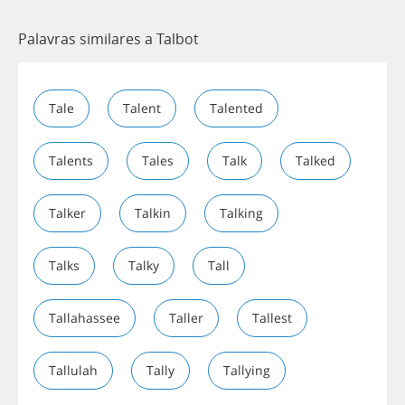
Palavras similares a Talbot
Tale
Talent
Talented
Talents
Tales
Talk
Talked
Talker
Talkin
Talking
Talks
Talky
Tall
Tallahassee
Taller
Tallest
Tallulah
Tally
Tallying