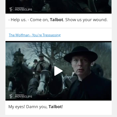
-
Help
us
.
-
Come
on
,
Talbot
.
Show
us
your
wound
.
The Wolfman - You're Trespassing
My
eyes
!
Damn
you
,
Talbot
!