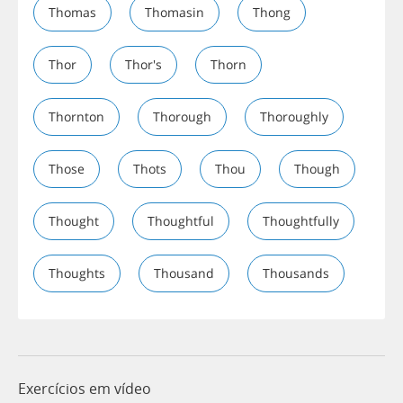
Thomas
Thomasin
Thong
Thor
Thor's
Thorn
Thornton
Thorough
Thoroughly
Those
Thots
Thou
Though
Thought
Thoughtful
Thoughtfully
Thoughts
Thousand
Thousands
Exercícios em vídeo