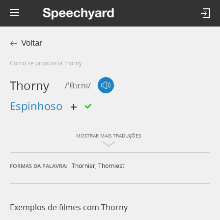
Voltar
Como se pronúncia thorny
Thorny
/'θɔrni/
espinhoso
MOSTRAR MAIS TRADUÇÕES
Thornier
,
Thorniest
FORMAS DA PALAVRA:
Exemplos de filmes com Thorny