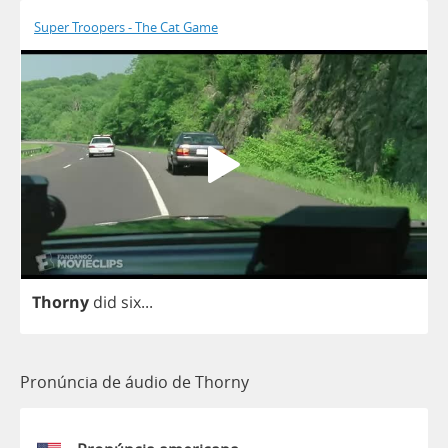
Super Troopers - The Cat Game
Thorny
did
six
...
Pronúncia de áudio de Thorny