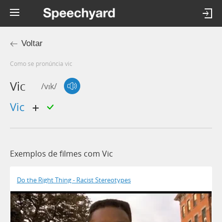
Voltar
Como se pronúncia vic
Vic
/vɪk/
vic
Exemplos de filmes com Vic
Do the Right Thing - Racist Stereotypes