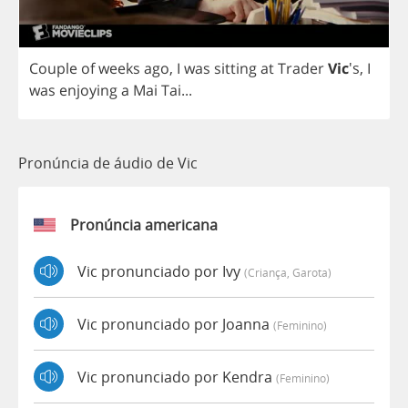
Couple
of
weeks
ago
,
I
was
sitting
at
Trader
Vic
's,
I
was
enjoying
a
Mai
Tai
...
Pronúncia de áudio de Vic
Pronúncia americana
Vic pronunciado por Ivy
(criança, Garota)
Vic pronunciado por Joanna
(feminino)
Vic pronunciado por Kendra
(feminino)