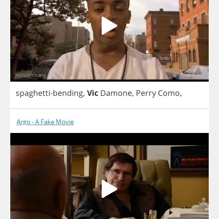
spaghetti
-
bending
,
Vic
Damone
,
Perry
Como
,
Argo - A Fake Movie