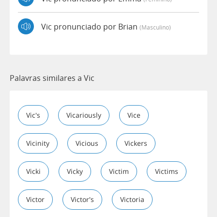
Vic pronunciado por Brian
(masculino)
Palavras similares a Vic
Vic's
Vicariously
Vice
Vicinity
Vicious
Vickers
Vicki
Vicky
Victim
Victims
Victor
Victor's
Victoria