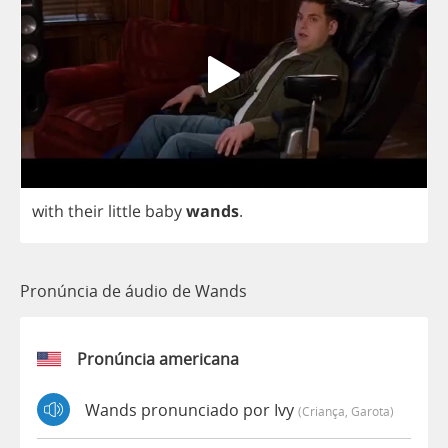
with
their
little
baby
wands
.
Pronúncia de áudio de Wands
Pronúncia americana
Wands pronunciado por Ivy
(criança, Garota)