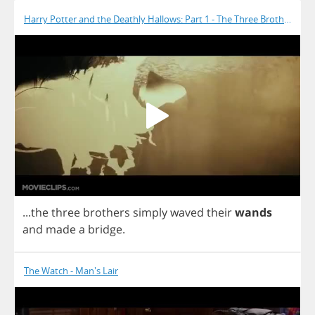
Harry Potter and the Deathly Hallows: Part 1 - The Three Brothers
...
the
three
brothers
simply
waved
their
wands
and
made
a
bridge
.
The Watch - Man's Lair