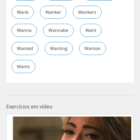
Wank
Wanker
Wankers
Wanna
Wannabe
Want
Wanted
Wanting
Wanton
Wants
Exercícios em vídeo