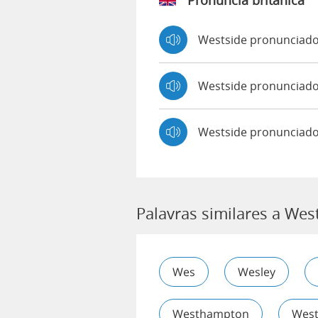
Pronúncia britânica
Westside pronunciad
Westside pronuncia
Westside pronunciado
Palavras similares a Wes
Wes
Wesley
Westhampton
Wes