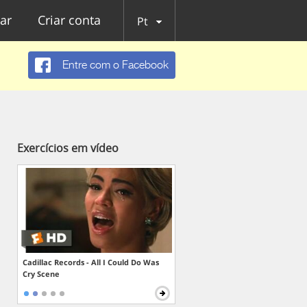
ar
Criar conta
Pt
Entre com o Facebook
Exercícios em vídeo
Cadillac Records - All I Could Do Was
Cry Scene