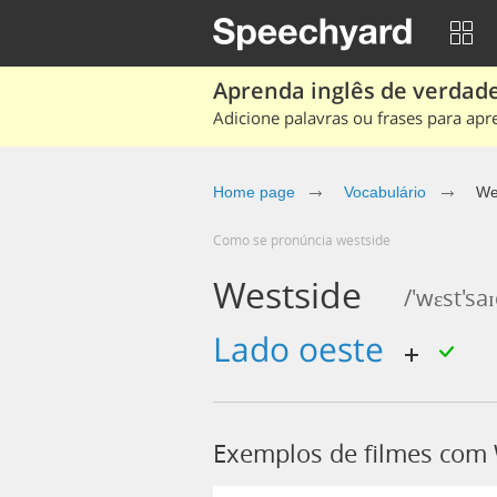
Aprenda inglês de verdade
Adicione palavras ou frases para apr
Home page
Vocabulário
We
Como se pronúncia westside
Westside
/'wɛst'sa
lado oeste
Exemplos de filmes com