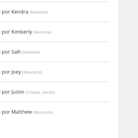
o por Kendra
(feminino)
 por Kimberly
(feminino)
por Salli
(feminino)
 por Joey
(masculino)
 por Justin
(criança, Garoto)
o por Matthew
(masculino)