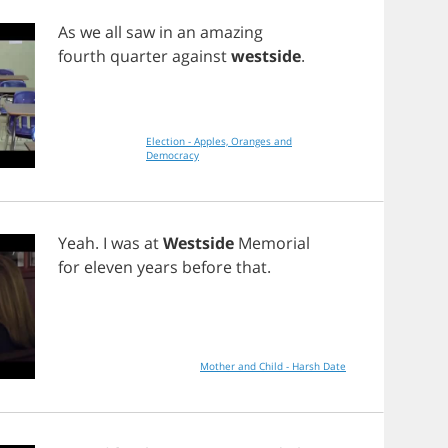
As
we
all
saw
in
an
amazing
fourth
quarter
against
westside
.
Election - Apples, Oranges and
Democracy
Yeah
.
I
was
at
Westside
Memorial
for
eleven
years
before
that
.
Mother and Child - Harsh Date