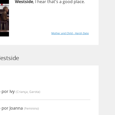
Westside
,
I
hear
that's
a
good
place
.
Mother and Child - Harsh Date
estside
 por Ivy
(criança, Garota)
o por Joanna
(feminino)