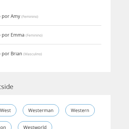
o por Amy
(feminino)
do por Emma
(feminino)
 por Brian
(masculino)
tside
West
Westerman
Western
ton
Westworld