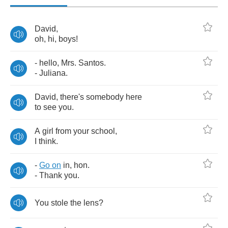
David
,
oh
,
hi
,
boys
!
-
hello
,
Mrs
.
Santos
.
-
Juliana
.
David
,
there's
somebody
here
to
see
you
.
A
girl
from
your
school
,
I
think
.
-
Go
on
in
,
hon
.
-
Thank
you
.
You
stole
the
lens
?