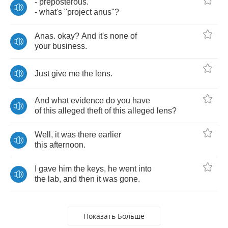
-
preposterous
.
-
what's
"
project
anus
"?
Anas
.
okay
?
And
it's
none
of
your
business
.
Just
give
me
the
lens
.
And
what
evidence
do
you
have
of
this
alleged
theft
of
this
alleged
lens
?
Well
,
it
was
there
earlier
this
afternoon
.
I
gave
him
the
keys
,
he
went
into
the
lab
,
and
then
it
was
gone
.
Показать Больше