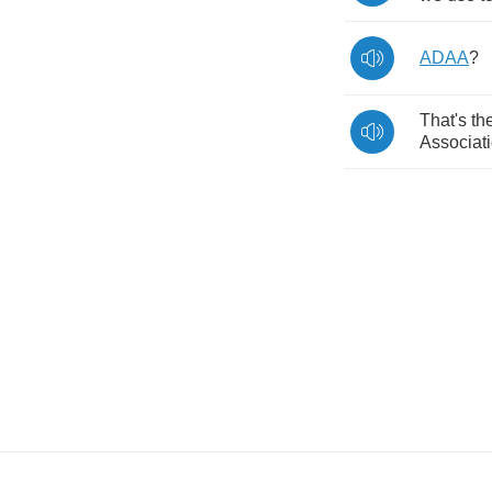
ADAA
?
That's
th
Associat