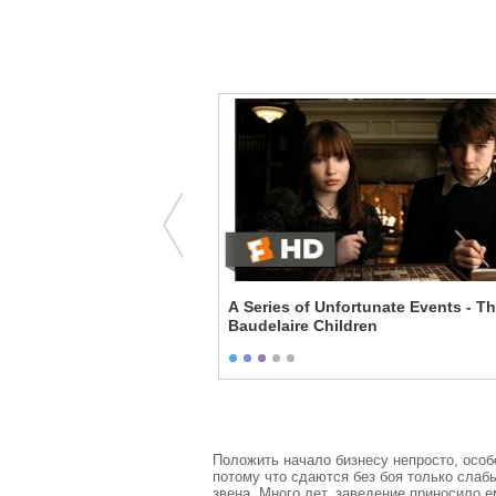
A Case About
A Series of Unfortunate Events - T
Baudelaire Children
Положить начало бизнесу непросто, особ
потому что сдаются без боя только слаб
звена. Много лет, заведение приносило е