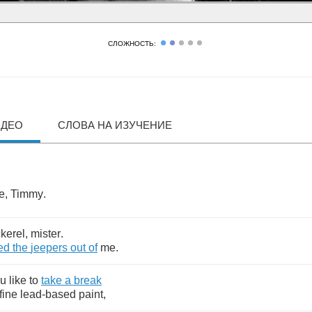
СЛОЖНОСТЬ:
ИДЕО
СЛОВА НА ИЗУЧЕНИЕ
e
,
Timmy
.
kerel
,
mister
.
ed
the
jeepers
out
of
me
.
ou
like
to
take
a
break
fine
lead
-
based
paint
,