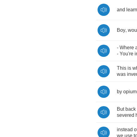
and
lear
Boy
,
wou
-
Where
-
You're
i
This
is
w
was
inve
by
opium
But
back
severed
instead
o
we
use
t