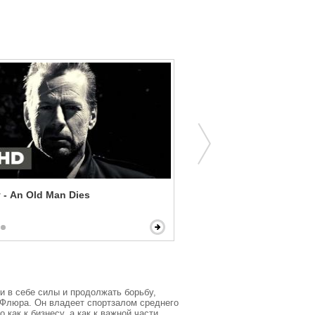
y - An Old Man Dies
What Happens in Vegas -
Counseling
 в себе силы и продолжать борьбу, 
еФлюра. Он владеет спортзалом среднего 
ак к бизнесу, а как к важной части 