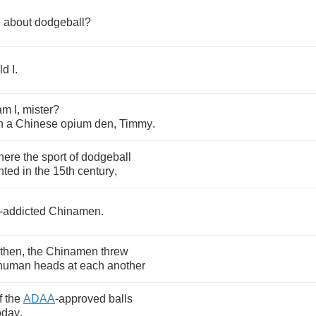
n
about
dodgeball
?
ld
I
.
am
I
,
mister
?
n
a
Chinese
opium
den
,
Timmy
.
here
the
sport
of
dodgeball
nted
in
the
15
th
century
,
-
addicted
Chinamen
.
then
,
the
Chinamen
threw
human
heads
at
each
another
f
the
ADAA
-
approved
balls
oday
.