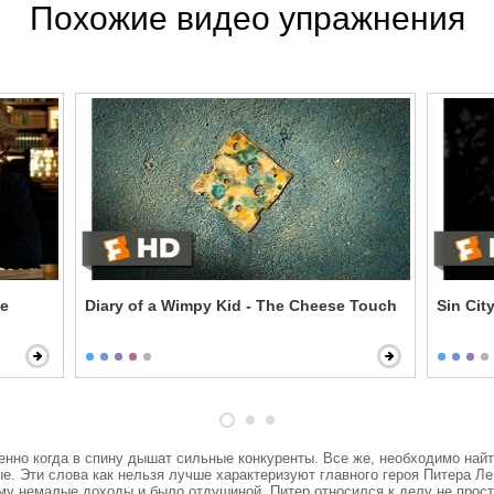
Похожие видео упражнения
he
Diary of a Wimpy Kid - The Cheese Touch
Sin Cit
енно когда в спину дышат сильные конкуренты. Все же, необходимо найти
ые. Эти слова как нельзя лучше характеризуют главного героя Питера Л
му немалые доходы и было отдушиной. Питер относился к делу не просто к