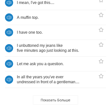
I
mean
,
I've
got
this
....
A
muffin
top
.
I
have
one
too
.
I
unbuttoned
my
jeans
like
five
minutes
ago
just
looking
at
this
.
Let
me
ask
you
a
question
.
In
all
the
years
you've
ever
undressed
in
front
of
a
gentleman
....
Показать Больше