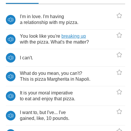
I'm
in
love
.
I'm
having
a
relationship
with
my
pizza
.
You
look
like
you're
breaking
up
with
the
pizza
.
What's
the
matter
?
I
can't
.
What
do
you
mean
,
you
can't
?
This
is
pizza
Margherita
in
Napoli
.
It
is
your
moral
imperative
to
eat
and
enjoy
that
pizza
.
I
want
to
,
but
I've
...
I've
gained
,
like
, 10
pounds
.