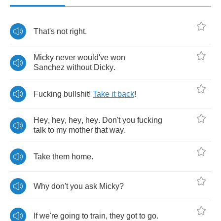
That's
not
right
.
Micky
never
would've
won
Sanchez
without
Dicky
.
Fucking
bullshit
!
Take
it
back
!
Hey
,
hey
,
hey
,
hey
.
Don't
you
fucking
talk
to
my
mother
that
way
.
Take
them
home
.
Why
don't
you
ask
Micky
?
If
we're
going
to
train
,
they
got
to
go
.