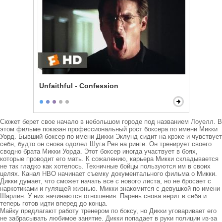
Unfaithful - Confession
Сюжет берет свое начало в небольшом городе под названием Лоуелл. В 
этом фильме показан профессиональный рост боксера по имени Микки 
Уорд. Бывший боксер по имени Дикки Эклунд сидит на крэке и чувствует 
себя, будто он снова одолел Шуга Рея на ринге. Он тренирует своего 
сводно брата Микки Уорда. Этот боксер иногда участвует в боях, 
которые проводит его мать. К сожалению, карьера Микки складывается 
не так гладко как хотелось. Техничные бойцы пользуются им в своих 
целях. Канал НВО начинает съемку документального фильма о Микки. 
Дикки думает, что сможет начать все с нового листа, но не бросает с 
наркотиками и гулящей жизнью. Микки знакомится с девушкой по имени 
Шарлин. У них начинаются отношения. Парень снова верит в себя и 
теперь готов идти вперед до конца.

Майку предлагают работу тренером по боксу, но Дикки уговаривает его 
не забрасывать любимое занятие. Дикки попадает в руки полиции из-за 