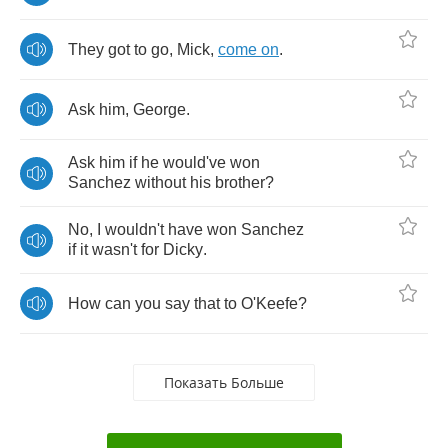
They
got
to
go
,
Mick
,
come
on
.
Ask
him
,
George
.
Ask
him
if
he
would've
won
Sanchez
without
his
brother
?
No
,
I
wouldn't
have
won
Sanchez
if
it
wasn't
for
Dicky
.
How
can
you
say
that
to
O'Keefe
?
Показать Больше