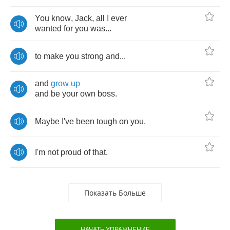
You
know
,
Jack
,
all
I
ever
wanted
for
you
was
...
to
make
you
strong
and
...
and
grow
up
and
be
your
own
boss
.
Maybe
I've
been
tough
on
you
.
I'm
not
proud
of
that
.
Показать Больше
НАЧАТЬ УПРАЖНЕНИЕ