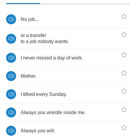
No
job
...
or
a
transfer
to
a
job
nobody
wants
.
I
never
missed
a
day
of
work
.
Mother
.
I
tithed
every
Sunday
.
Always
you
wrestle
inside
me
.
Always
you
will
.