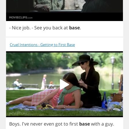
-
Nice
job
.
-
See
you
back
at
base
.
Cruel Intentions - Getting to First Base
Boys
. I've
never
even
got
to
first
base
with
a
guy
.