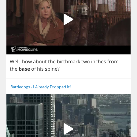
Well
,
how
about
the
birthmark
two
inches
from
the
base
of
his
spine
?
Battledogs - I Already Dropped It!