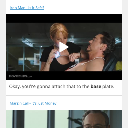
Iron Man - Is It Safe?
Okay
, you're
gonna
attach
that
to
the
base
plate
.
Margin Call - It's Just Money