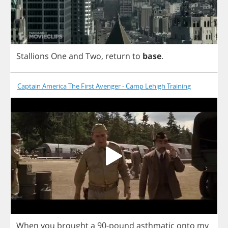
Stallions
One
and
Two
,
return
to
base
.
Captain America The First Avenger - Camp Lehigh Training
When
you
brought
a
90-
pound
asthmatic
onto
my