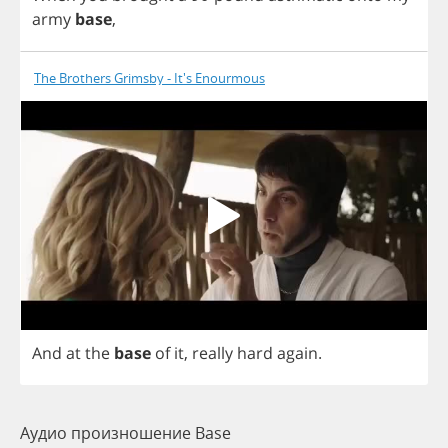
army
base
,
The Brothers Grimsby - It's Enourmous
And
at
the
base
of
it
,
really
hard
again
.
Аудио произношение Base