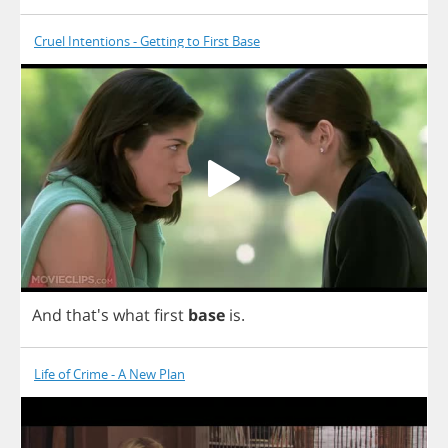
Cruel Intentions - Getting to First Base
And
that's
what
first
base
is
.
Life of Crime - A New Plan