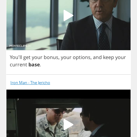
You'll
get
your
bonus
,
your
options
,
and
keep
your
current
base
.
Iron Man - The Jericho