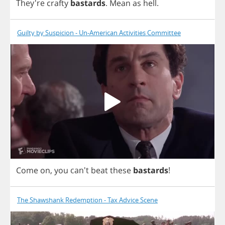
They're
crafty
bastards
.
Mean
as
hell
.
Guilty by Suspicion - Un-American Activities Committee
Come
on
,
you
can't
beat
these
bastards
!
The Shawshank Redemption - Tax Advice Scene