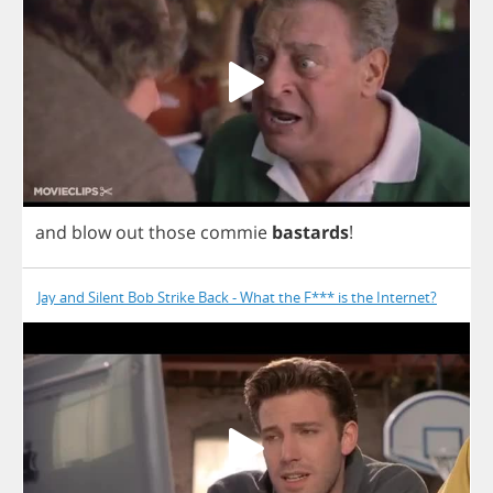
and
blow
out
those
commie
bastards
!
Jay and Silent Bob Strike Back - What the F*** is the Internet?