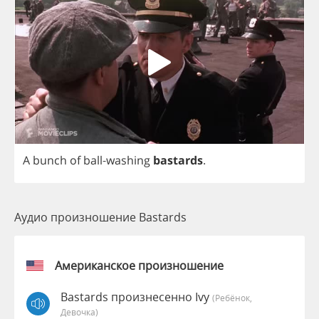
A
bunch
of
ball
-
washing
bastards
.
Аудио произношение Bastards
Американское произношение
Bastards произнесенно Ivy
(Ребёнок,
Девочка)