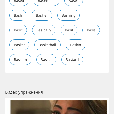
Based
Basement
Bases
Bash
Basher
Bashing
Basic
Basically
Basil
Basis
Basket
Basketball
Baskin
Bassam
Basset
Bastard
Видео упражнения