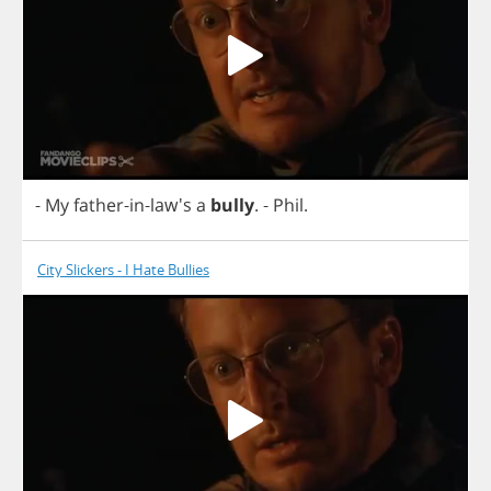
-
My
father
-
in
-law's
a
bully
.
-
Phil
.
City Slickers - I Hate Bullies