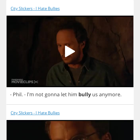
City Slickers - I Hate Bullies
-
Phil
.
- I'm
not
gonna
let
him
bully
us
anymore
.
City Slickers - I Hate Bullies