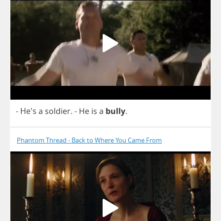
- He's
a
soldier
.
-
He
is
a
bully
.
Phantom Thread - Back to Where You Came From