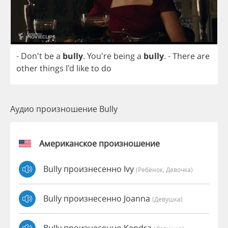
- Don't
be
a
bully
. You're
being
a
bully
.
-
There
are
other
things
I'd
like
to
do
Аудио произношение Bully
Американское произношение
Bully произнесенно Ivy
(Ребёнок, Девочка)
Bully произнесенно Joanna
(девушка)