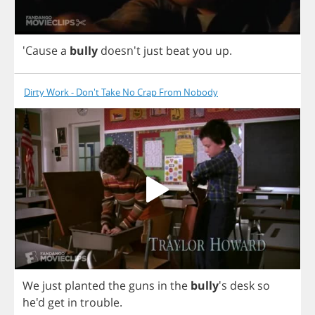
'Cause
a
bully
doesn't
just
beat
you
up
.
Dirty Work - Don't Take No Crap From Nobody
We
just
planted
the
guns
in
the
bully
's
desk
so
he'd
get
in
trouble
.