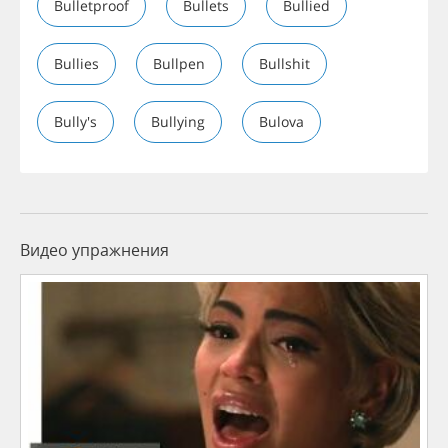
Bulletproof
Bullets
Bullied
Bullies
Bullpen
Bullshit
Bully's
Bullying
Bulova
Видео упражнения