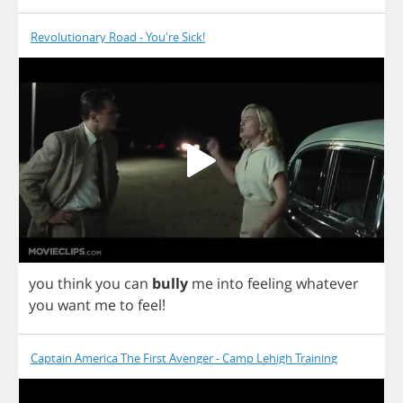
Revolutionary Road - You're Sick!
you
think
you
can
bully
me
into
feeling
whatever
you
want
me
to
feel
!
Captain America The First Avenger - Camp Lehigh Training