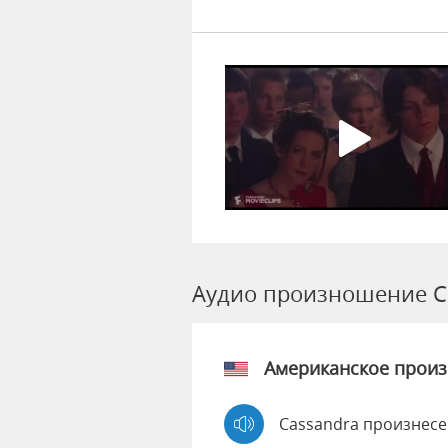
Аудио произношение C
Американское прои
Cassandra произнесе