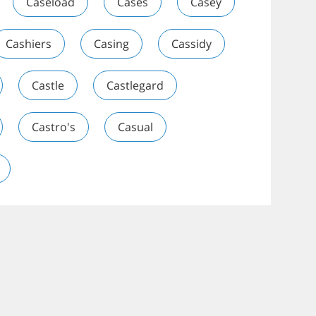
Caseload
Cases
Casey
Cashiers
Casing
Cassidy
Castle
Castlegard
Castro's
Casual