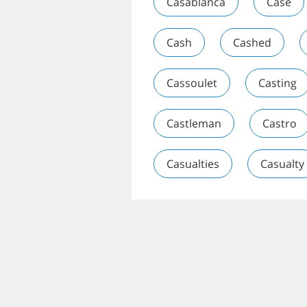
Casablanca
Case
Cash
Cashed
Cassoulet
Casting
Castleman
Castro
Casualties
Casualty