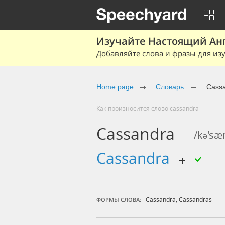
Изучайте Настоящий Ан
Добавляйте слова и фразы для изу
Home page
Словарь
Cass
Как произносится слово cassandra
Cassandra
/kə'sæ
cassandra
Cassandra
,
Cassandras
ФОРМЫ СЛОВА: