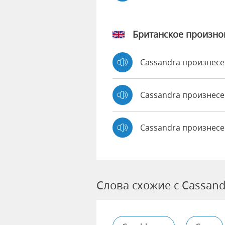
Британское произн
Cassandra произнес
Cassandra произне
Cassandra произнесе
Слова схожие с Cassand