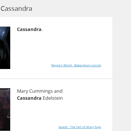
 Cassandra
Cassandra
.
Wayne's World - Baberaham Lincoln
Mary
Cummings
and
Cassandra
Edelstein
Saved! - The Fall of Hilary Faye