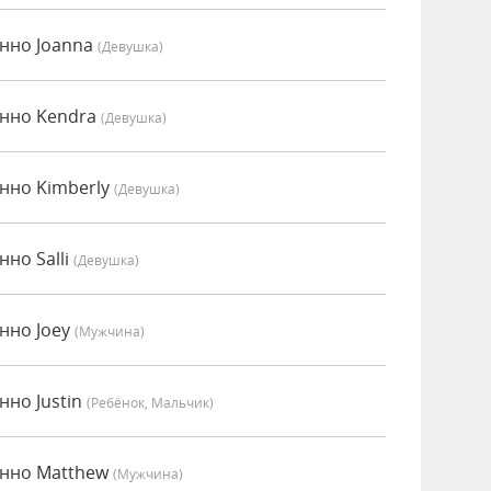
енно Joanna
(девушка)
енно Kendra
(девушка)
нно Kimberly
(девушка)
но Salli
(девушка)
нно Joey
(мужчина)
нно Justin
(Ребёнок, Мальчик)
енно Matthew
(мужчина)