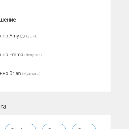
ошение
енно Amy
(девушка)
сенно Emma
(девушка)
нно Brian
(мужчина)
ra