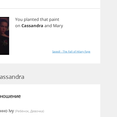
You
planted
that
paint
on
Cassandra
and
Mary
Saved! - The Fall of Hilary Faye
assandra
зношение
нно Ivy
(Ребёнок, Девочка)