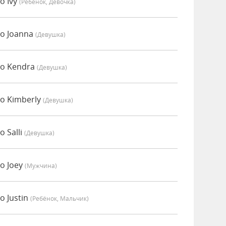
о Ivy
(Ребёнок, Девочка)
о Joanna
(девушка)
но Kendra
(девушка)
о Kimberly
(девушка)
 Salli
(девушка)
о Joey
(мужчина)
о Justin
(Ребёнок, Мальчик)