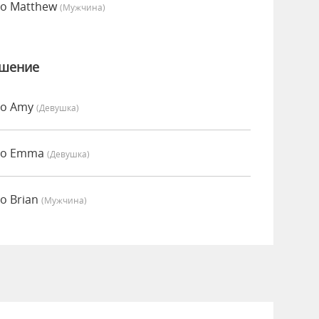
но Matthew
(мужчина)
ошение
но Amy
(девушка)
нно Emma
(девушка)
о Brian
(мужчина)