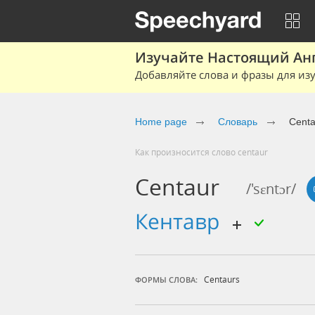
Изучайте Настоящий Ан
Добавляйте слова и фразы для изу
Home page
Словарь
Centa
Как произносится слово centaur
Centaur
/'sɛntɔr/
кентавр
Centaurs
ФОРМЫ СЛОВА: