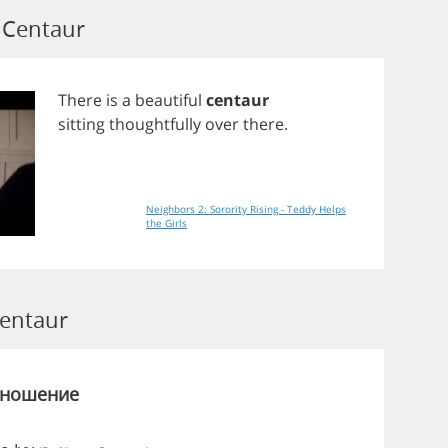
Centaur
There
is
a
beautiful
centaur
sitting
thoughtfully
over
there
.
Neighbors 2: Sorority Rising - Teddy Helps
the Girls
entaur
зношение