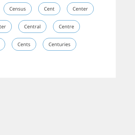
Census
Cent
Center
ter
Central
Centre
Cents
Centuries