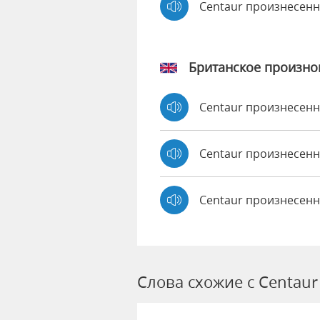
Centaur произнесен
Британское произн
Centaur произнесен
Centaur произнесе
Centaur произнесенн
Слова схожие с Centaur