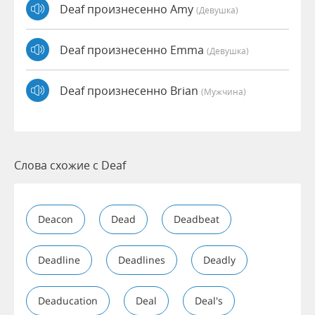
Deaf произнесенно Amy
(девушка)
Deaf произнесенно Emma
(девушка)
Deaf произнесенно Brian
(мужчина)
Слова схожие с Deaf
Deacon
Dead
Deadbeat
Deadline
Deadlines
Deadly
Deaducation
Deal
Deal's