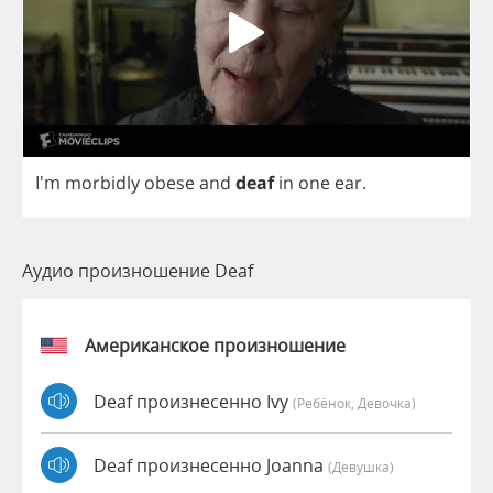
I'm
morbidly
obese
and
deaf
in
one
ear
.
Аудио произношение Deaf
Американское произношение
Deaf произнесенно Ivy
(Ребёнок, Девочка)
Deaf произнесенно Joanna
(девушка)