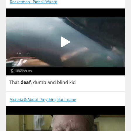
Rocketman - Pinball Wizard
That
deaf
,
dumb
and
blind
kid
Victoria & Abdul - Anything But Insane