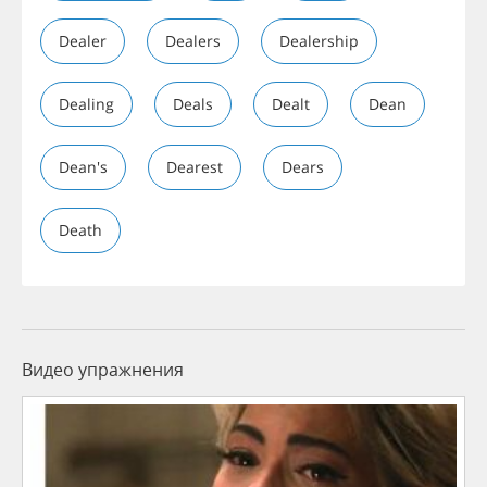
Dealer
Dealers
Dealership
Dealing
Deals
Dealt
Dean
Dean's
Dearest
Dears
Death
Видео упражнения