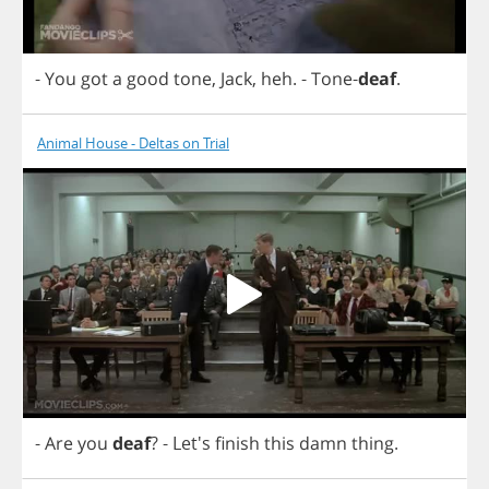
-
You
got
a
good
tone
,
Jack
,
heh
.
-
Tone
-
deaf
.
Animal House - Deltas on Trial
-
Are
you
deaf
?
- Let's
finish
this
damn
thing
.