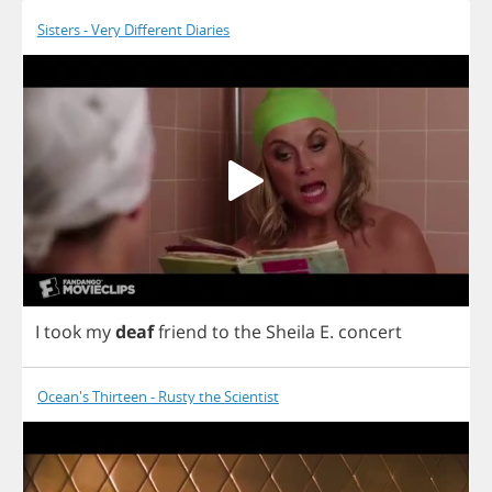
Sisters - Very Different Diaries
I
took
my
deaf
friend
to
the
Sheila
E
.
concert
Ocean's Thirteen - Rusty the Scientist