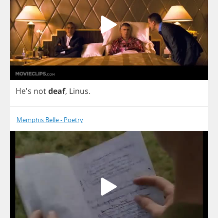
He's
not
deaf
,
Linus
.
Memphis Belle - Poetry