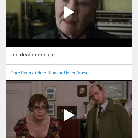
and
deaf
in
one
ear
.
Once Upon a Crime - Phoebe Under Arrest