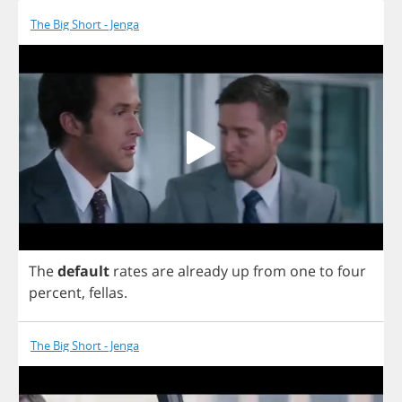
The Big Short - Jenga
The
default
rates
are
already
up
from
one
to
four
percent
,
fellas
.
The Big Short - Jenga