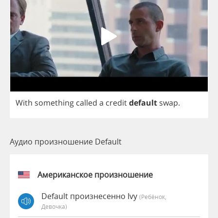
With
something
called
a
credit
default
swap
.
Аудио произношение Default
Американское произношение
Default произнесенно Ivy
(Ребёнок,
Девочка)