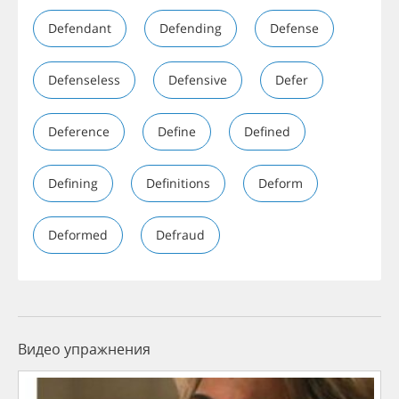
Defendant
Defending
Defense
Defenseless
Defensive
Defer
Deference
Define
Defined
Defining
Definitions
Deform
Deformed
Defraud
Видео упражнения