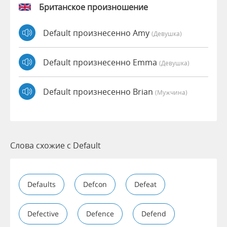
Британское произношение
Default произнесенно Amy
(девушка)
Default произнесенно Emma
(девушка)
Default произнесенно Brian
(мужчина)
Слова схожие с Default
Defaults
Defcon
Defeat
Defective
Defence
Defend