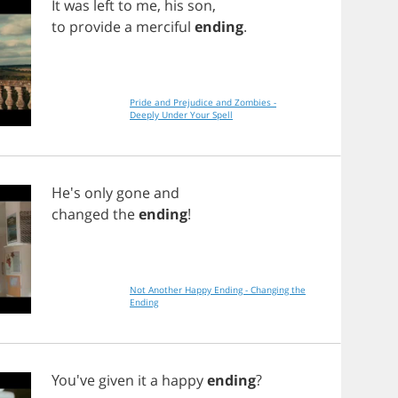
It
was
left
to
me
,
his
son
,
to
provide
a
merciful
ending
.
Pride and Prejudice and Zombies -
Deeply Under Your Spell
He's
only
gone
and
changed
the
ending
!
Not Another Happy Ending - Changing the
Ending
You've
given
it
a
happy
ending
?