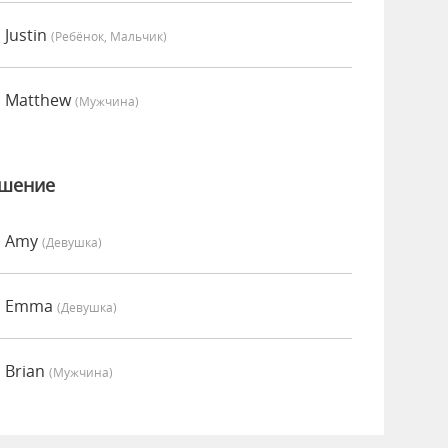
 Justin
(Ребёнок, Мальчик)
о Matthew
(мужчина)
ошение
о Amy
(девушка)
но Emma
(девушка)
 Brian
(мужчина)