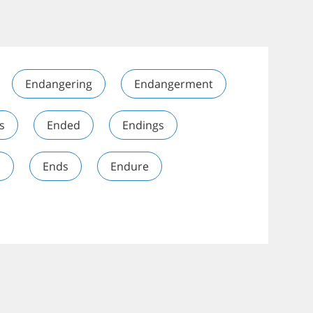
Endangering
Endangerment
s
Ended
Endings
s
Ends
Endure