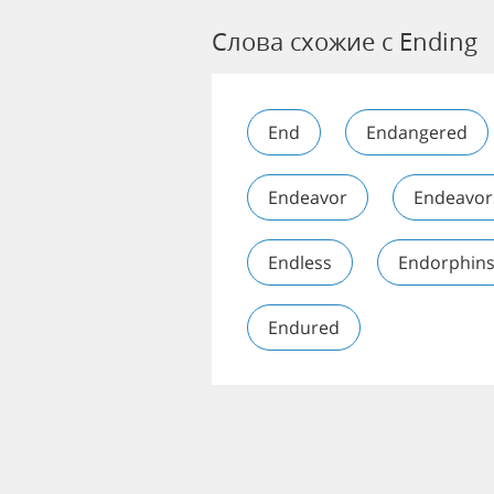
Слова схожие с Ending
End
Endangered
Endeavor
Endeavor
Endless
Endorphin
Endured