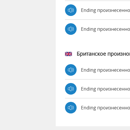
Ending произнесенно
Ending произнесенн
Британское произн
Ending произнесенн
Ending произнесен
Ending произнесенно