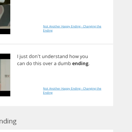
Not Another Happy Ending - Changing the
Ending
I
just
don't
understand
how
you
can
do
this
over
a
dumb
ending
.
Not Another Happy Ending - Changing the
Ending
nding