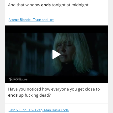
And
that
window
ends
tonight
at
midnight
.
Atomic Blonde - Truth and Lies
Have
you
noticed
how
everyone
you
get
close
to
ends
up
fucking
dead
?
Fast & Furious 6 - Every Man Has a Code