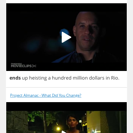
ends
up
heisting
a
hundred
million
dollars
in
Rio
.
Project Almanac - What Did You Change?