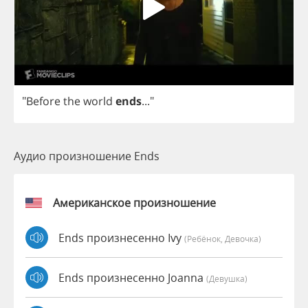
"
Before
the
world
ends
..."
Аудио произношение Ends
Американское произношение
Ends произнесенно Ivy
(Ребёнок, Девочка)
Ends произнесенно Joanna
(девушка)