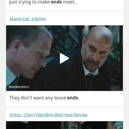
Just
trying
to
make
ends
meet
,
Margin Call - A Bridge
They
don't
want
any
loose
ends
.
Arthur - I Don't Date Boys Who Have Nannies