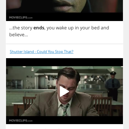
...
the
story
ends
,
you
wake
up
in
your
bed
and
believe
...
Shutter Island - Could You Stop That?