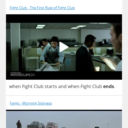
Fight Club - The First Rule of Fight Club
when
Fight
Club
starts
and
when
Fight
Club
ends
.
Fargo - Morning Sickness