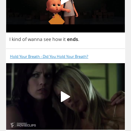
I
kind
of
wanna
see
how
it
ends
.
Hold Your Breath - Did You Hold Your Breath?