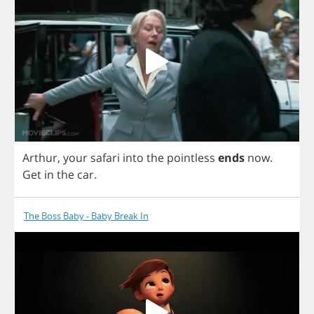
Arthur
,
your
safari
into
the
pointless
ends
now
.
Get
in
the
car
.
The Boss Baby - Baby Break In