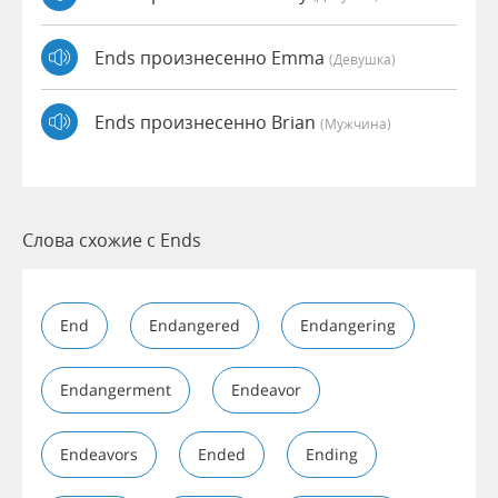
Ends произнесенно Emma
(девушка)
Ends произнесенно Brian
(мужчина)
Слова схожие с Ends
End
Endangered
Endangering
Endangerment
Endeavor
Endeavors
Ended
Ending