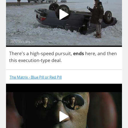
There's
a
high
-
speed
pursuit
,
ends
here
,
and
then
this
execution
-
type
deal
.
The Matrix - Blue Pill or Red Pill