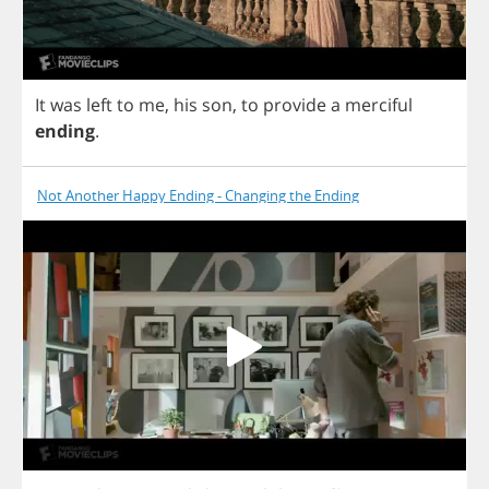
It
was
left
to
me
,
his
son
,
to
provide
a
merciful
ending
.
Not Another Happy Ending - Changing the Ending