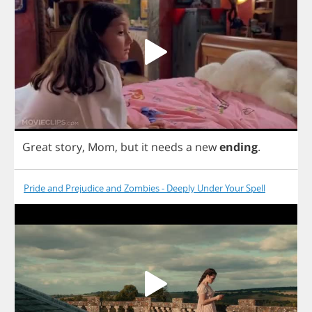
Great
story
,
Mom
,
but
it
needs
a
new
ending
.
Pride and Prejudice and Zombies - Deeply Under Your Spell