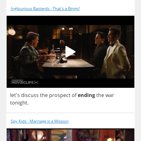
Inglourious Basterds - That's a Bingo!
let's
discuss
the
prospect
of
ending
the
war
tonight
.
Spy Kids - Marriage is a Mission