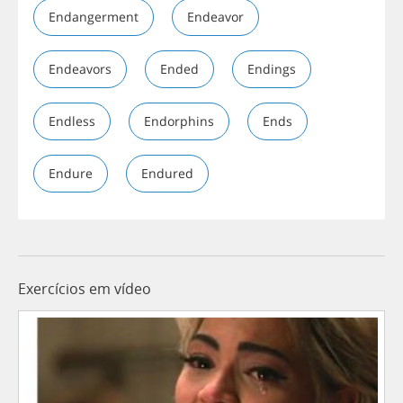
Endangerment
Endeavor
Endeavors
Ended
Endings
Endless
Endorphins
Ends
Endure
Endured
Exercícios em vídeo