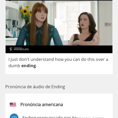
I
just
don't
understand
how
you
can
do
this
over
a
dumb
ending
.
Pronúncia de áudio de Ending
Pronúncia americana
Ending pronunciado por Ivy