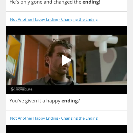
He's
only
gone
and
changed
the
ending
!
Not Another Happy Ending - Changing the Ending
You've
given
it
a
happy
ending
?
Not Another Happy Ending - Changing the Ending