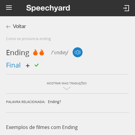
Voltar
Como se pronúncia ending
Ending
/'ɛndɪŋ/
final
MOSTRAR MAIS TRADUÇÕES
Ending?
PALAVRA RELACIONADA:
Exemplos de filmes com Ending