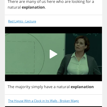
There
are
many
of
us
here
who
are
looking
for
a
natural
explanation
.
Red Lights - Lecture
The
majority
simply
have
a
natural
explanation
The House With a Clock in Its Walls - Broken Magic