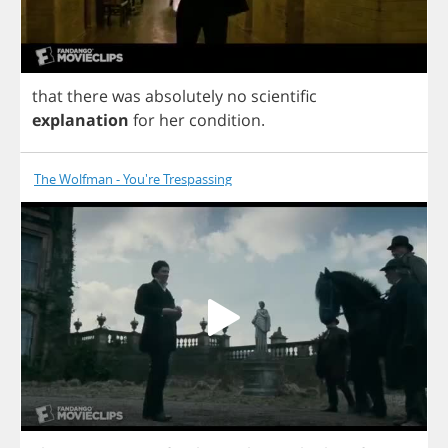
that
there
was
absolutely
no
scientific
explanation
for
her
condition
.
The Wolfman - You're Trespassing