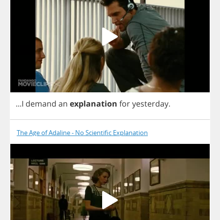
...
I
demand
an
explanation
for
yesterday
.
The Age of Adaline - No Scientific Explanation