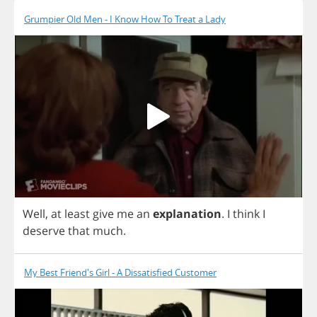
Grumpier Old Men - I Know How To Treat a Lady
Well
,
at
least
give
me
an
explanation
.
I
think
I
deserve
that
much
.
My Best Friend's Girl - A Dissatisfied Customer