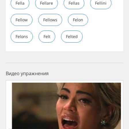
Fella
Fellare
Fellas
Fellini
Fellow
Fellows
Felon
Felons
Felt
Felted
Видео упражнения