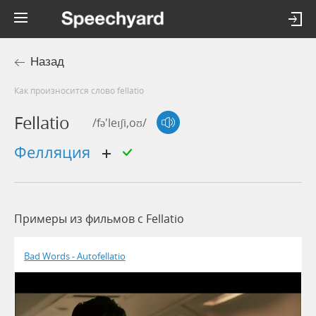
Назад
Как произносится слово fellatio
Fellatio
/fə'leɪʃi,oʊ/
фелляция
Примеры из фильмов c Fellatio
Bad Words - Autofellatio