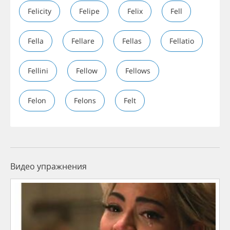
Felicity
Felipe
Felix
Fell
Fella
Fellare
Fellas
Fellatio
Fellini
Fellow
Fellows
Felon
Felons
Felt
Видео упражнения