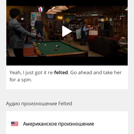
Yeah
,
I
just
got
it
re
-
felted
.
Go
ahead
and
take
her
for
a
spin
.
Аудио произношение Felted
Американское произношение