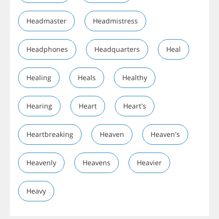
Headmaster
Headmistress
Headphones
Headquarters
Heal
Healing
Heals
Healthy
Hearing
Heart
Heart's
Heartbreaking
Heaven
Heaven's
Heavenly
Heavens
Heavier
Heavy