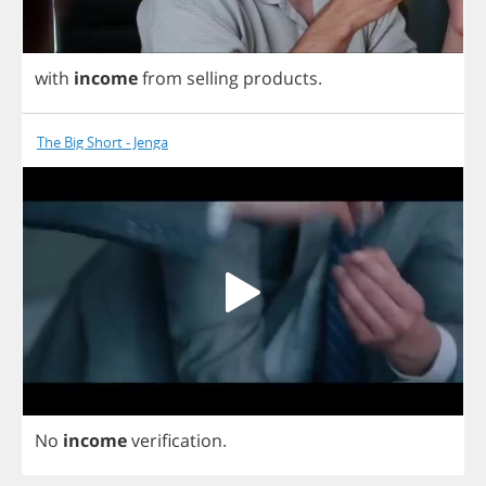
with
income
from
selling
products
.
The Big Short - Jenga
No
income
verification
.