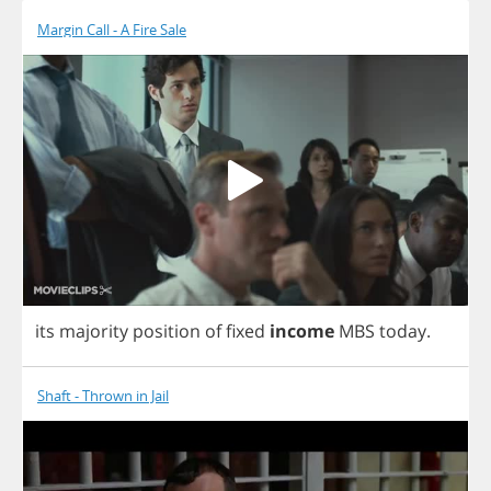
Margin Call - A Fire Sale
its
majority
position
of
fixed
income
MBS
today
.
Shaft - Thrown in Jail