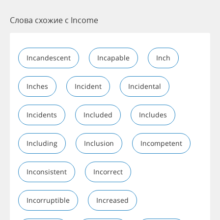
Слова схожие с Income
Incandescent
Incapable
Inch
Inches
Incident
Incidental
Incidents
Included
Includes
Including
Inclusion
Incompetent
Inconsistent
Incorrect
Incorruptible
Increased