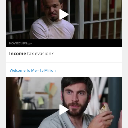
Income
tax
evasion
?
Welcome To Me - 15 Million