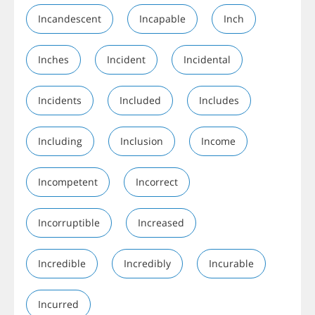
Incandescent
Incapable
Inch
Inches
Incident
Incidental
Incidents
Included
Includes
Including
Inclusion
Income
Incompetent
Incorrect
Incorruptible
Increased
Incredible
Incredibly
Incurable
Incurred