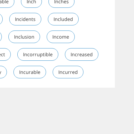
able
Inch
Inches
Incidents
Included
Inclusion
Income
ect
Incorruptible
Increased
y
Incurable
Incurred