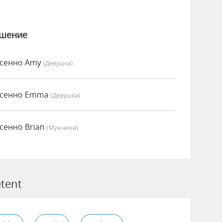
ошение
есенно Amy
(девушка)
есенно Emma
(девушка)
сенно Brian
(мужчина)
tent