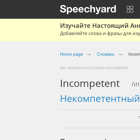
Изучайте Настоящий Ан
Добавляйте слова и фразы для изу
Home page
Словарь
Incom
Как произносится слово incompetent
Incompetent
/ɪ
некомпетентны