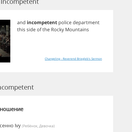
Incompetent
and
incompetent
police
department
this
side
of
the
Rocky
Mountains
Changeling - Reverend Briegleb's Sermon
ncompetent
зношение
сенно Ivy
(Ребёнок, Девочка)