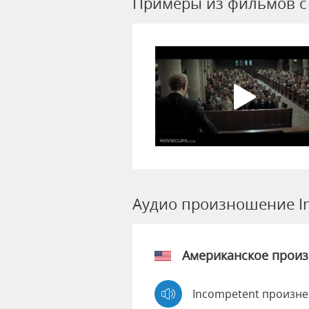
Примеры из фильмов c 
Аудио произношение I
Американское прои
Incompetent произне