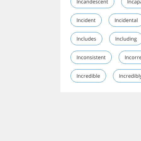
Incandescent
Incap
Incident
Incidental
Includes
Including
Inconsistent
Incorr
Incredible
Incredibl