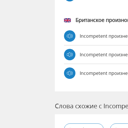
Британское произн
Incompetent произн
Incompetent произн
Incompetent произне
Слова схожие с Incompe