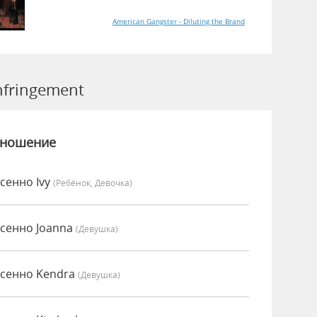
American Gangster - Diluting the Brand
fringement
зношение
сенно Ivy
(Ребёнок, Девочка)
есенно Joanna
(девушка)
есенно Kendra
(девушка)