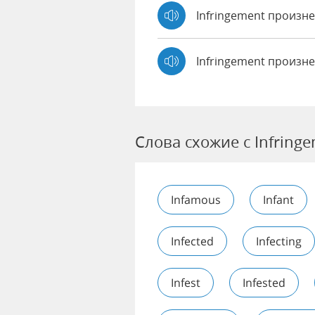
Infringement произ
Infringement произн
Слова схожие с Infring
Infamous
Infant
Infected
Infecting
Infest
Infested