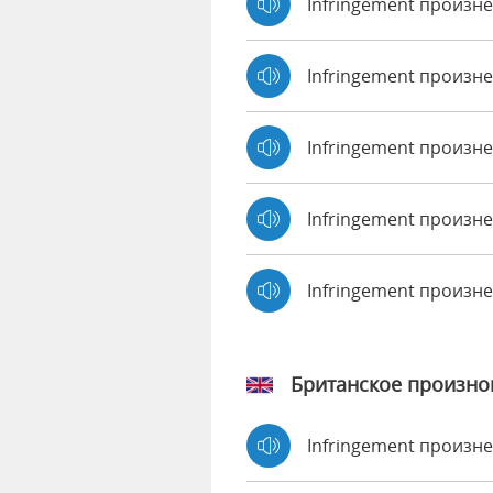
Infringement произн
Infringement произне
Infringement произн
Infringement произне
Infringement произн
Британское произн
Infringement произн