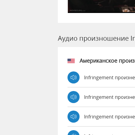
Аудио произношение In
Американское прои
Infringement произне
Infringement произн
Infringement произн