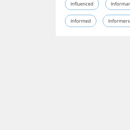
Influenced
Informa
Informed
Informers