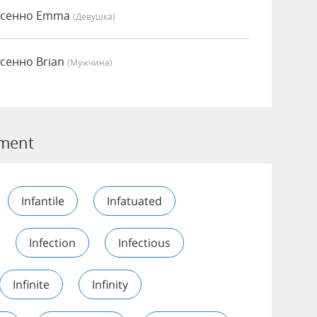
несенно Emma
(девушка)
есенно Brian
(мужчина)
ement
Infantile
Infatuated
Infection
Infectious
Infinite
Infinity