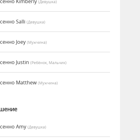
есенно Kimberly
(девушка)
сенно Salli
(девушка)
есенно Joey
(мужчина)
сенно Justin
(Ребёнок, Мальчик)
есенно Matthew
(мужчина)
ошение
есенно Amy
(девушка)