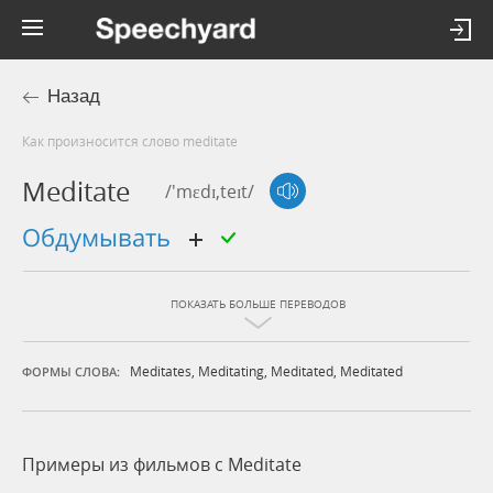
Назад
Как произносится слово meditate
Meditate
/'mɛdɪ,teɪt/
обдумывать
ПОКАЗАТЬ БОЛЬШЕ ПЕРЕВОДОВ
Meditates
,
Meditating
,
Meditated
,
Meditated
ФОРМЫ СЛОВА:
Примеры из фильмов c Meditate