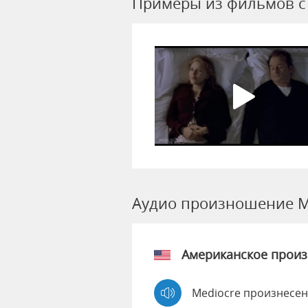
Примеры из фильмов c 
Аудио произношение M
Американское прои
Mediocre произнесен