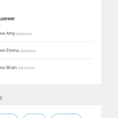
ошение
нно Amy
(девушка)
енно Emma
(девушка)
но Brian
(мужчина)
e