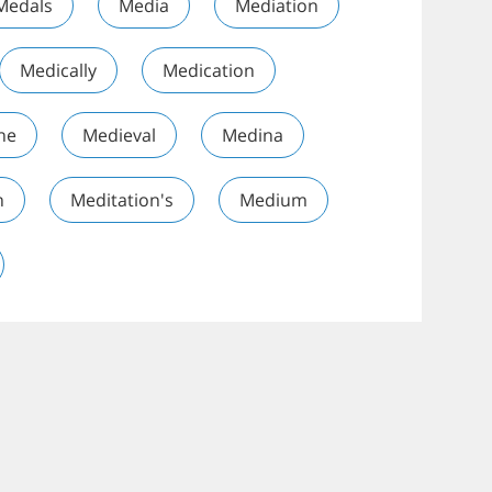
Medals
Media
Mediation
Medically
Medication
ne
Medieval
Medina
n
Meditation's
Medium