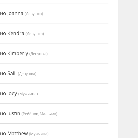
но Joanna
(девушка)
нно Kendra
(девушка)
но Kimberly
(девушка)
о Salli
(девушка)
но Joey
(мужчина)
но Justin
(Ребёнок, Мальчик)
нно Matthew
(мужчина)