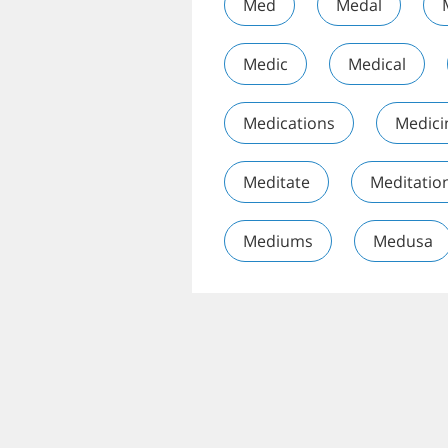
Med
Medal
Medic
Medical
Medications
Medici
Meditate
Meditatio
Mediums
Medusa