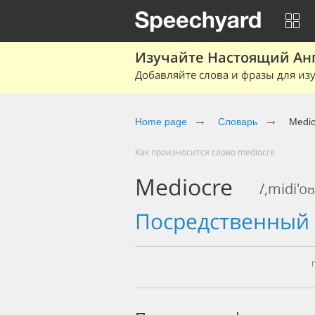
Изучайте Настоящий Ан
Добавляйте слова и фразы для изу
Home page
Словарь
Medio
Как произносится слово mediocre
Mediocre
/,midi'oʊ
посредственный