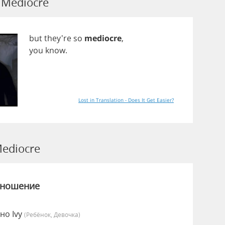
Mediocre
but
they're
so
mediocre
,
you
know
.
Lost in Translation - Does It Get Easier?
ediocre
зношение
но Ivy
(Ребёнок, Девочка)