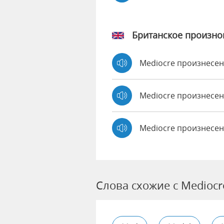
Британское произн
Mediocre произнесе
Mediocre произнес
Mediocre произнесен
Слова схожие с Mediocr