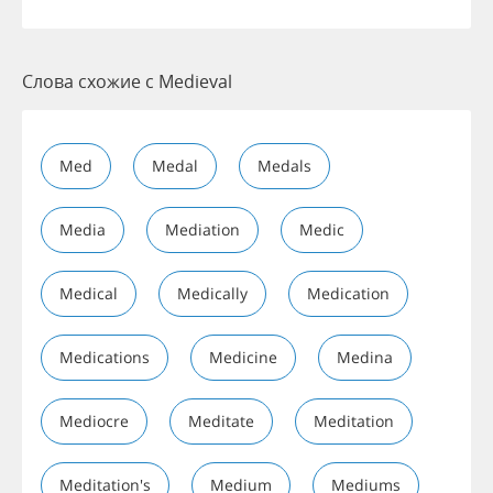
Слова схожие с Medieval
Med
Medal
Medals
Media
Mediation
Medic
Medical
Medically
Medication
Medications
Medicine
Medina
Mediocre
Meditate
Meditation
Meditation's
Medium
Mediums