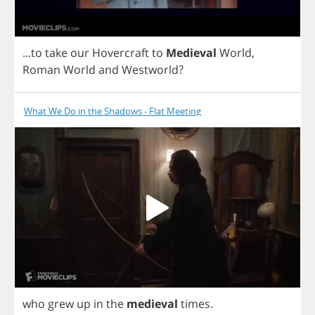
...
to
take
our
Hovercraft
to
Medieval
World
,
Roman
World
and
Westworld
?
What We Do in the Shadows - Flat Meeting
who
grew
up
in
the
medieval
times
.