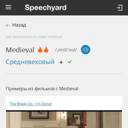
Назад
Как произносится слово medieval
Medieval
/,midi'ivəl/
средневековый
Примеры из фильмов c Medieval
The Break-Up - I'm Done!