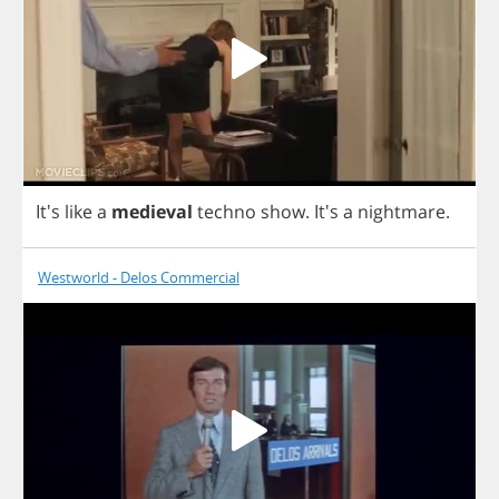
It's
like
a
medieval
techno
show
. It's
a
nightmare
.
Westworld - Delos Commercial