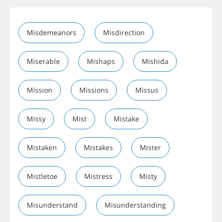
Misdemeanors
Misdirection
Miserable
Mishaps
Mishida
Mission
Missions
Missus
Missy
Mist
Mistake
Mistaken
Mistakes
Mister
Mistletoe
Mistress
Misty
Misunderstand
Misunderstanding