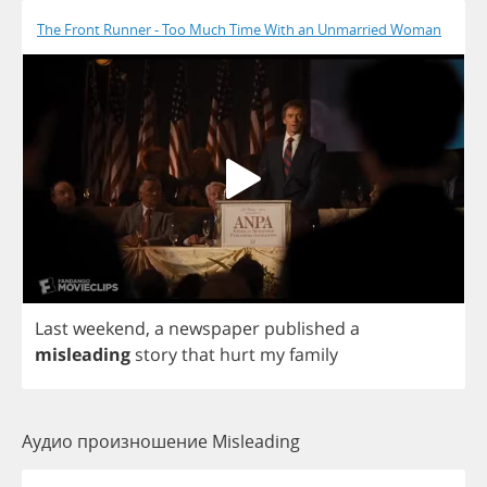
The Front Runner - Too Much Time With an Unmarried Woman
Last
weekend
,
a
newspaper
published
a
misleading
story
that
hurt
my
family
Аудио произношение Misleading