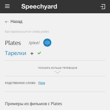
Назад
Как произносится слово plates
Plates
/pleɪt/
тарелки
ПОКАЗАТЬ БОЛЬШЕ ПЕРЕВОДОВ
Plate
РОДСТВЕННОЕ СЛОВО:
Примеры из фильмов c Plates