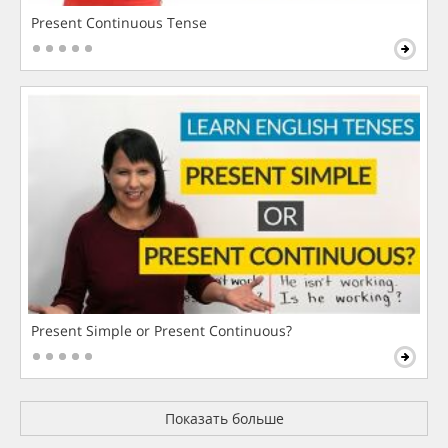
Present Continuous Tense
Present Simple or Present Continuous?
Показать больше