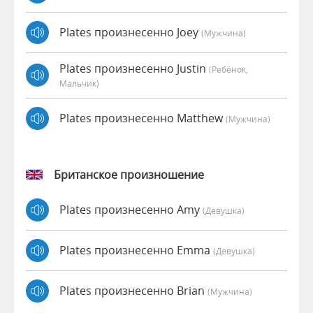
Plates произнесенно Joey
(мужчина)
Plates произнесенно Justin
(Ребёнок,
Мальчик)
Plates произнесенно Matthew
(мужчина)
Британское произношение
Plates произнесенно Amy
(девушка)
Plates произнесенно Emma
(девушка)
Plates произнесенно Brian
(мужчина)