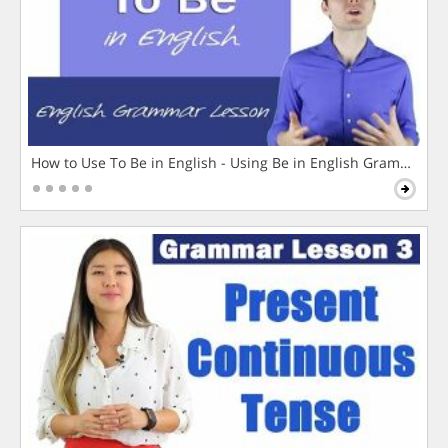
How to Use To Be in English - Using Be in English Grammar L