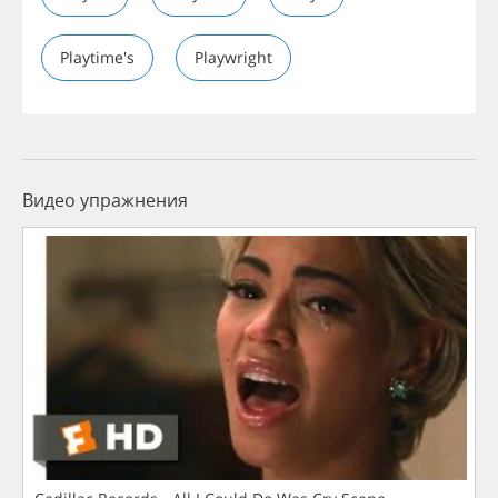
Playtime's
Playwright
Видео упражнения