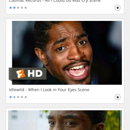
Cadillac Records - All I Could Do Was Cry Scene
Idlewild - When I Look in Your Eyes Scene