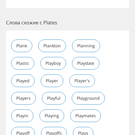
Слова схожие с Plates
Plank
Plankton
Planning
Plastic
Playboy
Playdate
Played
Player
Player's
Players
Playful
Playground
Playin
Playing
Playmates
Playoff
Playoffs
Plays