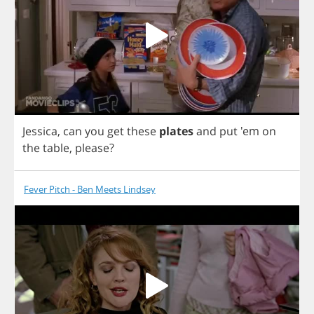
Jessica
,
can
you
get
these
plates
and
put
'em
on
the
table
,
please
?
Fever Pitch - Ben Meets Lindsey