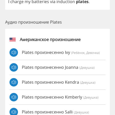
I
charge
my
batteries
via
induction
plates
.
Аудио произношение Plates
Американское произношение
Plates произнесенно Ivy
(Ребёнок, Девочка)
Plates произнесенно Joanna
(девушка)
Plates произнесенно Kendra
(девушка)
Plates произнесенно Kimberly
(девушка)
Plates произнесенно Salli
(девушка)