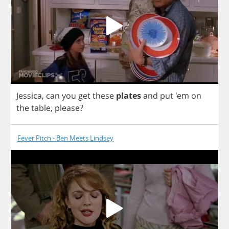
Jessica
,
can
you
get
these
plates
and
put
'em
on
the
table
,
please
?
Fever Pitch - Ben Meets Lindsey