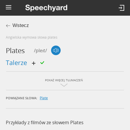
Wstecz
Angielska wymowa słowa plates
Plates
/pleɪt/
talerze
POKAŻ WIĘCEJ TŁUMACZEŃ
Plate
POWIĄZANE SŁOWA:
Przykłady z filmów ze słowem Plates