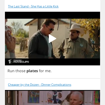
The Last Stand - She Has a Little Kick
Run
those
plates
for
me
.
Cheaper by the Dozen - Dinner Complications