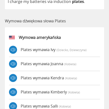
I
charge
my
batteries
via
induction
plates
.
Wymowa dźwiękowa słowa Plates
Wymowa amerykańska
Plates wymawia Ivy
(dziecko, Dziewczyna)
Plates wymawia Joanna
(kobieta)
Plates wymawia Kendra
(kobieta)
Plates wymawia Kimberly
(kobieta)
Plates wymawia Salli
(kobieta)