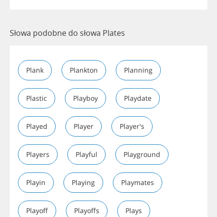
Słowa podobne do słowa Plates
Plank
Plankton
Planning
Plastic
Playboy
Playdate
Played
Player
Player's
Players
Playful
Playground
Playin
Playing
Playmates
Playoff
Playoffs
Plays