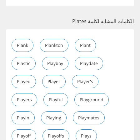
الكلمات المشابه لكلمة Plates
Plank
Plankton
Plant
Plastic
Playboy
Playdate
Played
Player
Player's
Players
Playful
Playground
Playin
Playing
Playmates
Playoff
Playoffs
Plays