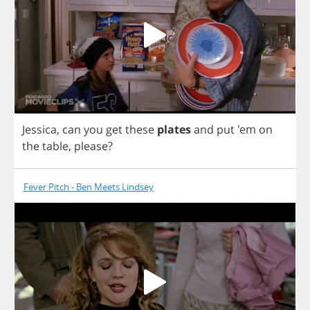
Jessica
,
can
you
get
these
plates
and
put
'em
on
the
table
,
please
?
Fever Pitch - Ben Meets Lindsey