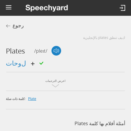
رجوع
كيف تنطق plates بالإنجليزية
Plates
/pleɪt/
لوحات
اعرض الترجمات
Plate
كلمة ذات صلة:
أمثلة أفلام بها كلمة Plates