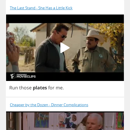
The Last Stand - She Has a Little Kick
Run
those
plates
for
me
.
Cheaper by the Dozen - Dinner Complications