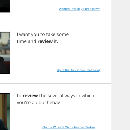
Wanted - Wesley's Breakdown
I
want
you
to
take
some
time
and
review
it
.
Up in the Air - Video Chat Firing
to
review
the
several
ways
in
which
you're
a
douchebag
.
Charlie Wilson's War - Another Broken