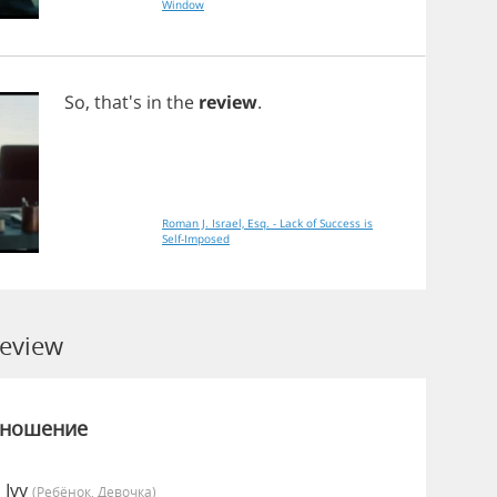
Window
So
, that's
in
the
review
.
Roman J. Israel, Esq. - Lack of Success is
Self-Imposed
eview
зношение
 Ivy
(Ребёнок, Девочка)