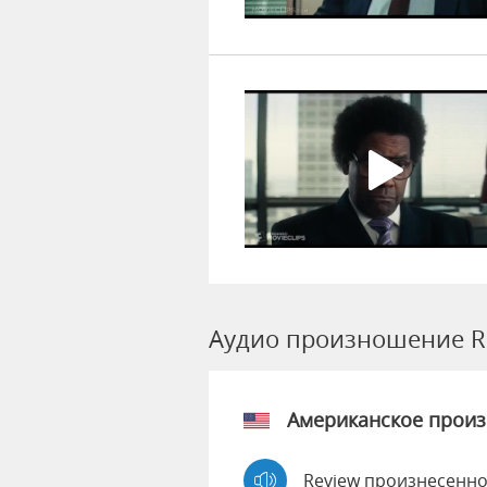
Аудио произношение R
Американское прои
Review произнесенно