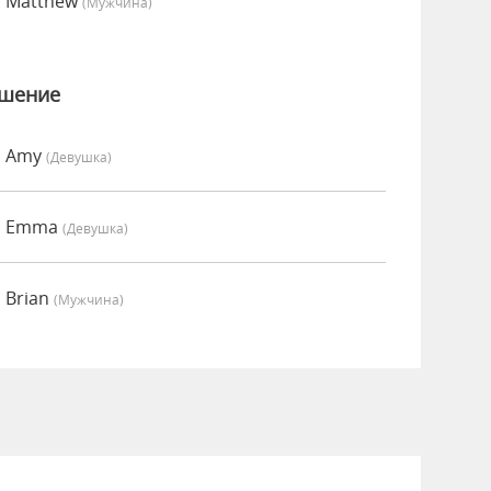
о Matthew
(мужчина)
ошение
о Amy
(девушка)
но Emma
(девушка)
 Brian
(мужчина)