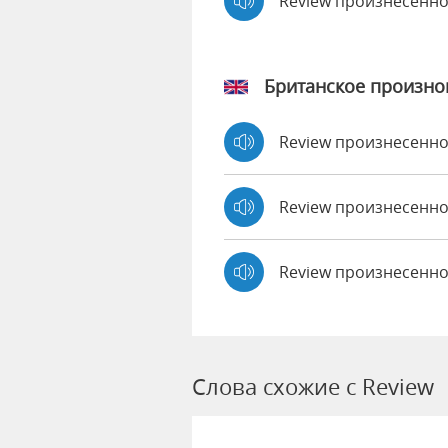
Review произнесенн
Британское произн
Review произнесенн
Review произнесен
Review произнесенно
Слова схожие с Review