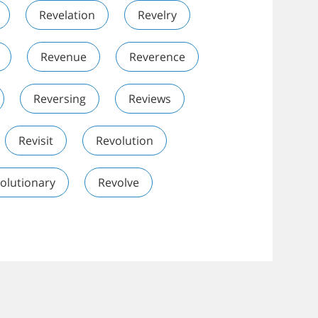
Revelation
Revelry
Revenue
Reverence
Reversing
Reviews
Revisit
Revolution
olutionary
Revolve