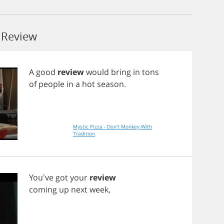
 Review
A
good
review
would
bring
in
tons
of
people
in
a
hot
season
.
Mystic Pizza - Don't Monkey With
Tradition
You've
got
your
review
coming
up
next
week
,