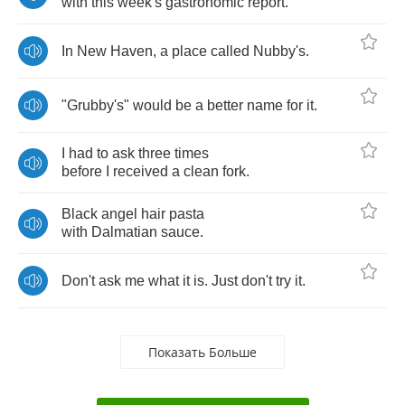
with
this
week's
gastronomic
report
.
In
New
Haven
,
a
place
called
Nubby's
.
"
Grubby's
"
would
be
a
better
name
for
it
.
I
had
to
ask
three
times
before
I
received
a
clean
fork
.
Black
angel
hair
pasta
with
Dalmatian
sauce
.
Don't
ask
me
what
it
is
.
Just
don't
try
it
.
Показать Больше