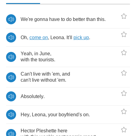
We're
gonna
have
to
do
better
than
this
.
Oh
,
come
on
,
Leona
.
It'll
pick
up
.
Yeah
,
in
June
,
with
the
tourists
.
Can't
live
with
'em
,
and
can't
live
without
'em
.
Absolutely
.
Hey
,
Leona
,
your
boyfriend's
on
.
Hector
Pleshette
here