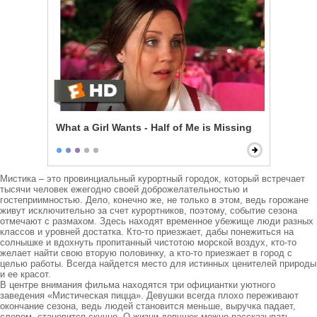
What a Girl Wants - Half of Me is Missing
Мистика – это провинциальный курортный городок, который встречает 
тысячи человек ежегодно своей доброжелательностью и 
гостеприимностью. Дело, конечно же, не только в этом, ведь горожане 
живут исключительно за счет курортников, поэтому, событие сезона 
отмечают с размахом. Здесь находят временное убежище люди разных 
классов и уровней достатка. Кто-то приезжает, дабы понежиться на 
солнышке и вдохнуть пропитанный чистотою морской воздух, кто-то 
желает найти свою вторую половинку, а кто-то приезжает в город с 
целью работы. Всегда найдется место для истинных ценителей природы 
и ее красот.

В центре внимания фильма находятся три официантки уютного 
заведения «Мистическая пицца». Девушки всегда плохо переживают 
окончание сезона, ведь людей становится меньше, выручка падает, 
словом, становится скучно. О жизни девушек можно рассказывать 