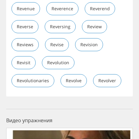
Revenue
Reverence
Reverend
Reverse
Reversing
Review
Reviews
Revise
Revision
Revisit
Revolution
Revolutionaries
Revolve
Revolver
Видео упражнения