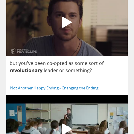
but
you've
been
co
-
opted
as
some
sort
of
revolutionary
leader
or
something
?
Not Another Happy Ending - Changing the Ending