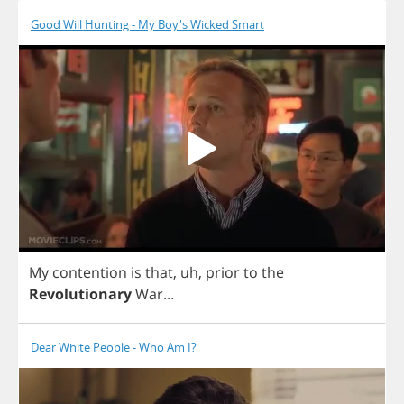
Good Will Hunting - My Boy's Wicked Smart
My
contention
is
that
,
uh
,
prior
to
the
Revolutionary
War
...
Dear White People - Who Am I?