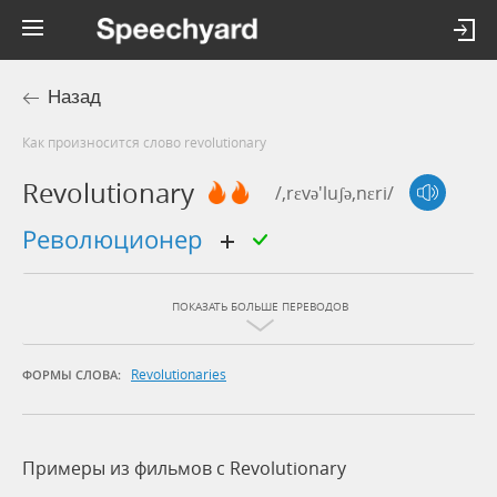
Назад
Как произносится слово revolutionary
Revolutionary
/,rɛvə'luʃə,nɛri/
революционер
ПОКАЗАТЬ БОЛЬШЕ ПЕРЕВОДОВ
Revolutionaries
ФОРМЫ СЛОВА:
Примеры из фильмов c Revolutionary