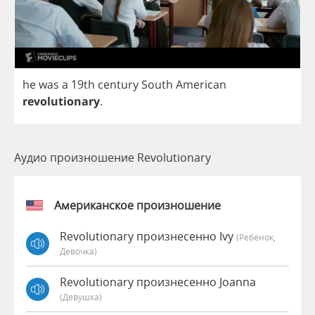
he
was
a
19
th
century
South
American
revolutionary
.
Аудио произношение Revolutionary
Американское произношение
Revolutionary произнесенно Ivy
(Ребёнок,
Девочка)
Revolutionary произнесенно Joanna
(девушка)