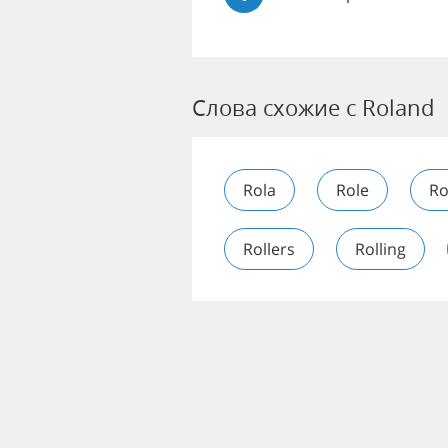
Слова схожие с Roland
Rola
Role
Ro
Rollers
Rolling