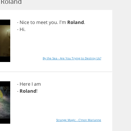
 Roland
-
Nice
to
meet
you
. I'm
Roland
.
-
Hi
.
By the Sea - Are You Trying to Destroy Us?
-
Here
I
am
-
Roland
!
Strange Magic - C’mon Marianne