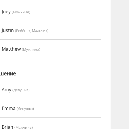
 Joey
(мужчина)
 Justin
(Ребёнок, Мальчик)
о Matthew
(мужчина)
ошение
о Amy
(девушка)
но Emma
(девушка)
 Brian
(мужчина)