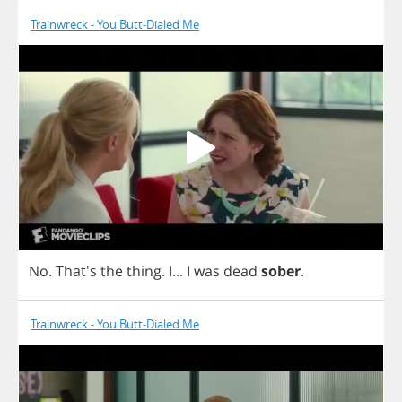
Trainwreck - You Butt-Dialed Me
No
. That's
the
thing
.
I
...
I
was
dead
sober
.
Trainwreck - You Butt-Dialed Me