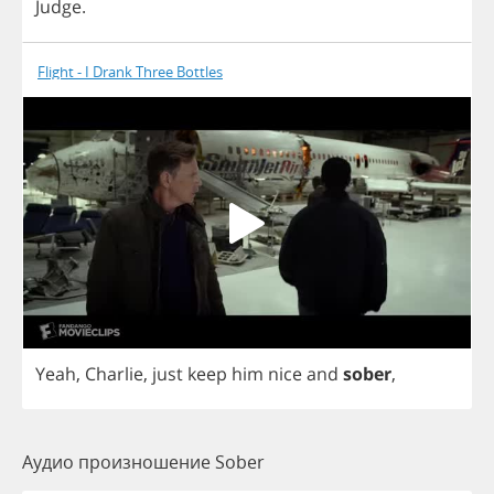
Judge
.
Flight - I Drank Three Bottles
Yeah
,
Charlie
,
just
keep
him
nice
and
sober
,
Аудио произношение Sober