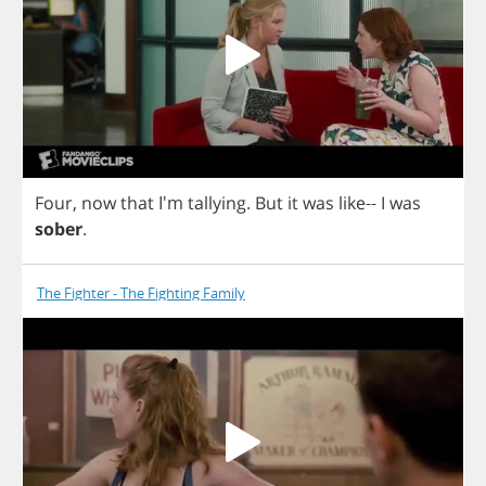
Four
,
now
that
I'm
tallying
.
But
it
was
like
--
I
was
sober
.
The Fighter - The Fighting Family