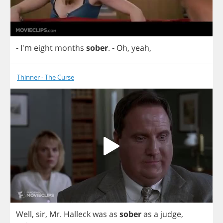
- I'm
eight
months
sober
.
-
Oh
,
yeah
,
Thinner - The Curse
Well
,
sir
,
Mr
.
Halleck
was
as
sober
as
a
judge
,