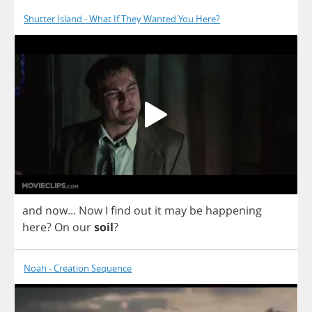
Shutter Island - What If They Wanted You Here?
and
now
...
Now
I
find
out
it
may
be
happening
here
?
On
our
soil
?
Noah - Creation Sequence