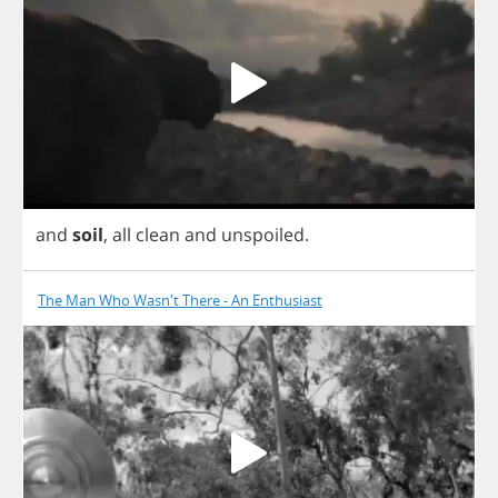
and
soil
,
all
clean
and
unspoiled
.
The Man Who Wasn't There - An Enthusiast