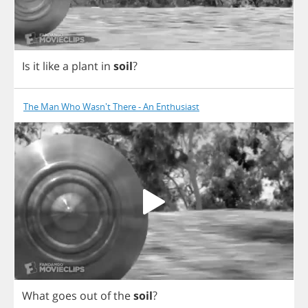
Is
it
like
a
plant
in
soil
?
The Man Who Wasn't There - An Enthusiast
What
goes
out
of
the
soil
?