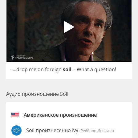
- ...
drop
me
on
foreign
soil
.
-
What
a
question
!
Аудио произношение Soil
Американское произношение
Soil произнесенно Ivy
(Ребёнок, Девочка)