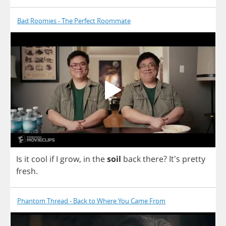
Bad Roomies - The Perfect Roommate
Is
it
cool
if
I
grow
,
in
the
soil
back
there
? It's
pretty
fresh
.
Phantom Thread - Back to Where You Came From